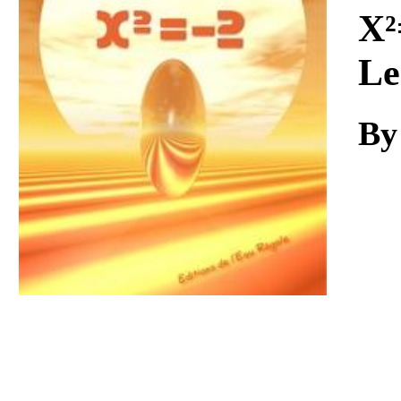
Download
X²
Le
By