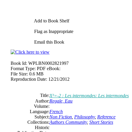
Add to Book Shelf
Flag as Inappropriate
Email this Book
Book Id:
WPLBN0002821997
Format Type:
PDF eBook:
File Size:
0.6 MB
Reproduction Date:
12/21/2012
Title:
X²=-2 : Les intermondes: Les intermondes
Author:
Regale, Eau
Volume:
Language:
French
Subject:
Non Fiction
,
Philosophy
,
Reference
Collections:
Authors Community
,
Short Stories
Historic