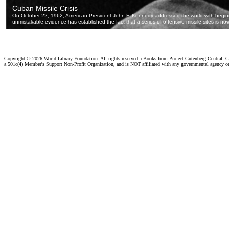
Copyright ©
2026 World Library Foundation. All rights reserved. eBooks from Project Gutenberg Central, Cl
a 501c(4) Member's Support Non-Profit Organization, and is NOT affiliated with any governmental agency o