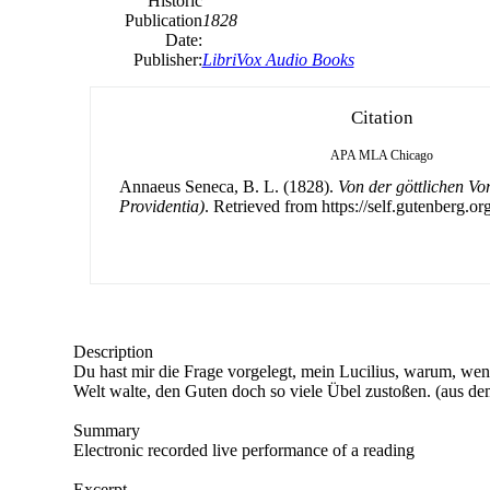
Historic
Publication
1828
Date:
Publisher:
LibriVox Audio Books
Citation
APA
MLA
Chicago
Annaeus Seneca, B. L. (1828).
Von der göttlichen V
Providentia)
. Retrieved from https://self.gutenberg.org
Description
Du hast mir die Frage vorgelegt, mein Lucilius, warum, we
Welt walte, den Guten doch so viele Übel zustoßen. (aus de
Summary
Electronic recorded live performance of a reading
Excerpt