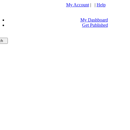
My Account
| |
Help
My Dashboard
Get Published