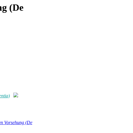
ng (De
ntia)
hen Vorsehung (De