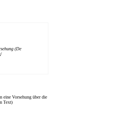
orsehung (De
/
nn eine Vorsehung über die
m Text)