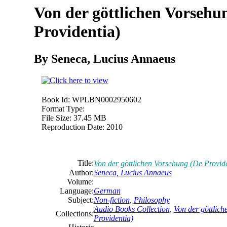
Von der göttlichen Vorsehu
Providentia)
By Seneca, Lucius Annaeus
Book Id:
WPLBN0002950602
Format Type:
File Size:
37.45 MB
Reproduction Date:
2010
Title:
Von der göttlichen Vorsehung (De Provide
Author:
Seneca, Lucius Annaeus
Volume:
Language:
German
Subject:
Non-fiction
,
Philosophy
Audio Books Collection
,
Von der göttlic
Collections:
Providentia)