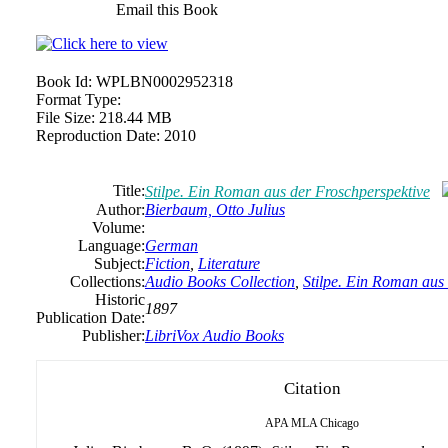
Email this Book
Book Id:
WPLBN0002952318
Format Type:
File Size:
218.44 MB
Reproduction Date:
2010
Title:
Stilpe. Ein Roman aus der Froschperspektive
Author:
Bierbaum, Otto Julius
Volume:
Language:
German
Subject:
Fiction
,
Literature
Collections:
Audio Books Collection
,
Stilpe. Ein Roman aus
Historic
1897
Publication Date:
Publisher:
LibriVox Audio Books
Citation
APA
MLA
Chicago