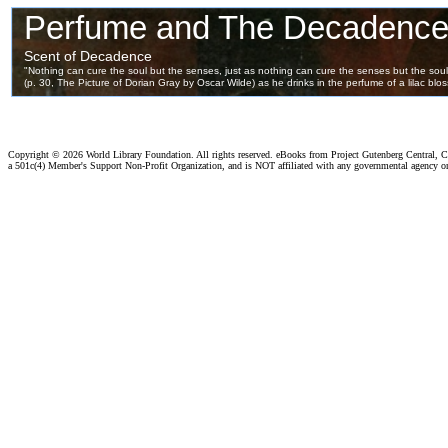
Copyright ©
2026 World Library Foundation. All rights reserved. eBooks from Project Gutenberg Central, Cl
a 501c(4) Member's Support Non-Profit Organization, and is NOT affiliated with any governmental agency o