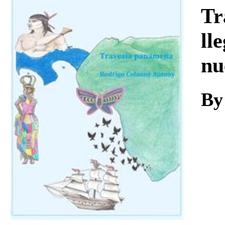
Download
Tr
ll
nu
By