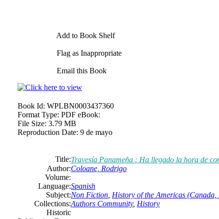
Add to Book Shelf
Flag as Inappropriate
Email this Book
Book Id:
WPLBN0003437360
Format Type:
PDF eBook:
File Size:
3.79 MB
Reproduction Date:
9 de mayo
Title:
Travesía Panameña : Ha llegado la hora de cont
Author:
Coloane, Rodrigo
Volume:
Language:
Spanish
Subject:
Non Fiction
,
History of the Americas (Canada, 
Collections:
Authors Community
,
History
Historic