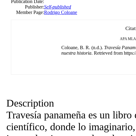
Publication Date:
Publisher:
Self-published
Member Page:
Rodrigo Coloane
Cita
APA
MLA
Coloane, B. R. (n.d.).
Travesía Paname
nuestra historia
. Retrieved from https:/
Description
Travesía panameña es un libro d
científico, donde lo imaginario