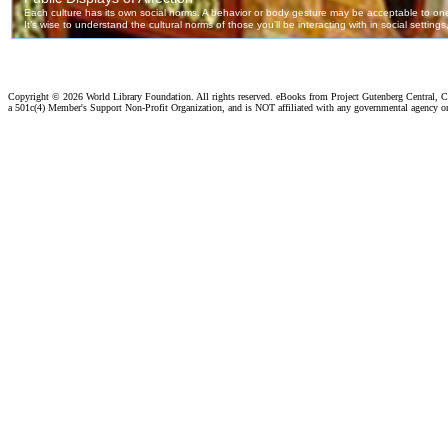
Copyright ©
2026 World Library Foundation. All rights reserved. eBooks from Project Gutenberg Central, Cl
a 501c(4) Member's Support Non-Profit Organization, and is NOT affiliated with any governmental agency o