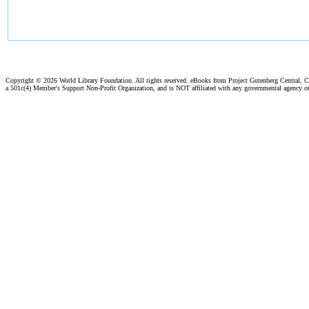
Copyright ©
2026 World Library Foundation. All rights reserved. eBooks from Project Gutenberg Central, Cl
a 501c(4) Member's Support Non-Profit Organization, and is NOT affiliated with any governmental agency o