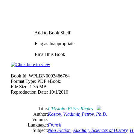
Add to Book Shelf
Flag as Inappropriate
Email this Book
Book Id:
WPLBN0003466764
Format Type:
PDF eBook:
File Size:
1.35 MB
Reproduction Date:
10/1/2010
Title:
L'Histoire Et Ses Règles
Author:
Kostov, Vladimir, Petrov, Ph.D.
Volume:
Language:
French
Subject:
Non Fiction
,
Auxiliary Sciences of History
,
Hi