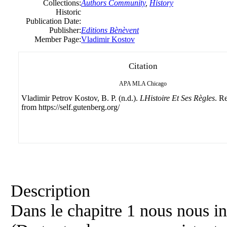
Collections:
Authors Community
,
History
Historic
Publication Date:
Publisher:
Editions Bènèvent
Member Page:
Vladimir Kostov
Citation
APA
MLA
Chicago
Vladimir Petrov Kostov, B. P. (n.d.).
LHistoire Et Ses Règles
. R
from https://self.gutenberg.org/
Description
Dans le chapitre 1 nous nous in