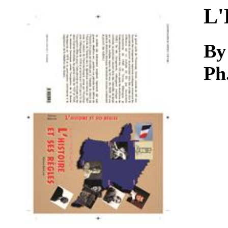
Download
L'
By
Ph