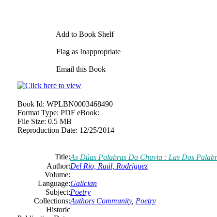
Add to Book Shelf
Flag as Inappropriate
Email this Book
Book Id:
WPLBN0003468490
Format Type:
PDF eBook:
File Size:
0.5 MB
Reproduction Date:
12/25/2014
Title:
As Dúas Palabras Da Chuvia : Las Dos Palabr
Author:
Del Río, Raúl, Rodriguez
Volume:
Language:
Galician
Subject:
Poetry
Collections:
Authors Community
,
Poetry
Historic