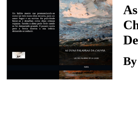
Download
As
Ch
De
By