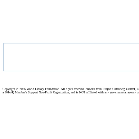
Copyright ©
2026 World Library Foundation. All rights reserved. eBooks from Project Gutenberg Central, Cl
a 501c(4) Member's Support Non-Profit Organization, and is NOT affiliated with any governmental agency o