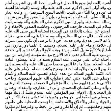
همية (الوصاية) ودورها الفعال في تأمين الخط النبوي الشريف أمام
. وقد أولى النبي الأكرم صلى الله عليه وآله وسلم (الوصاية) أهمية
عن دورها البنّاء في تثبيت (الخط النبوي الشريف). إن واقعة الدار
سول الله صلى الله عليه وآله وسلم ، وإن كان البعض يقلّل من شأنها،
 الرسالة المحمدية. وانبرى النبي الأكرم صلى اله عليه وآله وسلم يثّبت
السلام في المدينة، فأرجف المرجفون ، وجاشت الصدور بالأحقاد والإ
أوضح عن أسباب (الخلافة في المدينة) استنابة النبي صلى الله عليه
احتمالات ، قال صلى الله عليه وآله وسلم: (يا علي، أنت مني بمنزلة
ا انه لا نبي بعدي). وفي حديث آخر: (أما ترضى أن تكون مني بمنزلة
 خلافة الإ مام علي عليه السلام، ولاسيما إذا علمنا دور هارون في
ْ وَلاَ تَتَّبِعْ سَبِيلَ الْمُفْسِدِينَ). وهذه الآية المباركة تشير إلى خلافة
ي موسى عليه السلام ذهب لأخذ الألواح مع ثلّة مؤمنة اختارهم من بين
لقيادي الذي أحدثه غياب النبي موسى عليه السلام يستدعي قائداً بمستوى قيادة
 السلام. وهذا ما دعا النبي محمداً صلى الله عليه وآله وسلم إلى
بط بين الحديث والآية إنما جاء لتوضيح وكشف مقام الإمام علي عليه
لك الأئمة عليهم السلام من بعده الإمام الحسن عليه السلام والامام
ه وسلم على الأئمة الاثني عشر (صلوات الله عليهم أجمعين)، وجاءت
الاثني عشر (عليهم صلوات الله) تتجلّى الحقيقة بالوضوح التام على
ه وآله وسلم. كسلمان المحمدي، وأبي ذر الغفاري، والمقداد، وعمار،
لصحابة إلى الإمام أمير المؤمنين عليه السلام يشكّ ل دليلاً مهماً
آله وسلم في أحقّية أبي بكر وعمر وغيرهما لما توانى هؤلاء الكبار في
 الجهاد والعلم والأخلاق والاستقامة، إذ أجمعت الصحابة على علمهم
هم وحكمتهم.... ثم إن أبا بكر وعمر بن الخطاب وغيرهما لم ينكروا