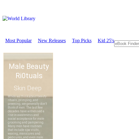
Most Popular
New Releases
Top Picks
Kid 25's