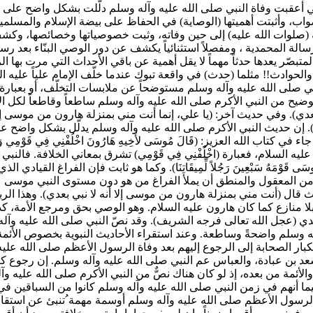
ي أعقبت وفاة النبي صلى الله عليه وآله وسلم دلّلت بشكل واضح على أ
واب، وأثبتت أهميتها (الوصاية) في الحفاظ على بيضة الإسلام والمسلمين
ه (صلوات الله عليه) إلى حين وفاته، وثبت خصوصياتها وخصائصها، وكشف 
رسالة المحمدية ، ومفصلاً استثنائياً يكشف عن دور الوصي البنّاء بعد ر
ع والمتبصّر يعدها حدثاً مهماً لا يقل أهمية عن باقي الأحداث التي مرت بها
الحوادث!! مثلما (حدث) في واقعة تبوك عندما خلّف الإمام علياً عليه 
بي صلى الله عليه وآله وسلم مستوضحاً عن ملابسات التخلّف، أو بعبارة 
توضيح من النبي الأكرم صلى الله عليه وآله وسلم ساطعاً وقاطعاً لكل ال
عدي). وفي حديث آخر: (يا علي، إنما أنت مني بمنزلة هارون من موسى إل
. إن حديث النبي الأكرم صلى الله عليه وآله وسلم يدلّل بشكل واضح على
تاب الله العزيز: (قَالَ مُوسَى لأَخِيهِ هَارُونَ اخْلُفْنِي فِي قَوْمِي وَأَصْلِح
ه السلام، فعبارة (اخْلُفْنِي فِي قَوْمِي) تشرق بمعاني الخلافة. فالنب
مُوسَى قَوْمَهُ سَبْعِينَ رَجُلاً لِّمِيقَاتِنَا). وكما هو ثابت فإن الفراغ ا
ن المعقول والمنطق أن يملأ الفراغ من هو دون مستوى النبي موسى عليه
يث قال (أنت مني بمنزلة هارون من موسى إلا أنه لا نبي بعدي). وهذا الر
بلا منازع كما كان هارون عليه السلام. وهو الوصي بحق ومرجع الأمة، كذ
هدي (عجل الله تعالى فرجه الشريف). وقد نصّ النبي صلى الله عليه وآل
له وسلم واضحةً وساطعة. وعند استقراء الأحاديث النبوية بخصوص الأئمة 
كبار الصحابة إلى الرجوع إليهم بعد وفاة الرسول الأعظم صلى الله علي
بن عبادة، والعباس عم النبي صلى الله عليه وآله وسلم. إن رجوع كبار ا
والأئمة من بعده، إذ لو كان هناك نصٌّ من النبي الأكرم صلى الله عليه و
يما أنهم في زمن النبي صلى الله عليه وآله وسلم كانوا من السباقين في
لرسول الأعظم صلى الله عليه وآله وسلم أوسمة مهمة ُتنبئ عن استقامت