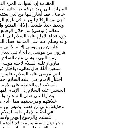
المقدمة إن الحوادث المرة الت
التيارات التي تريد حرفه عن جادة الص
خاصة ، فقد أشار إليها من َلدن بعثت
َلهي من الوقائع المهمة في تاريخ ال
ويعدها حدثاً طبيعياً ، إلا أن المتتب
معالم (الوصي) من خلال الوقائع و
حن، فجاء الامام عليه السلام الى الن
وآله وسلم علياً على المدينة. فجاء ال
هارون من موسى إلا أنه لا نبي ب
هارون من موسى إلا أنه لا نبي بعدي)
زمن النبي موسى عليه السلام. جاء في ك
هارون عليه السلام لأخيه موسى علي
سبعين ألفًا، قال تعالى: (وَاخْتَارَ 
النبي موسى عليه السلام ، فليس م
اختيار الإمام علي عليه السلام، ح
السلام، فهو الخليفة على الأمة 
الحسين عليه السلام إلى الإمام الم
وصايا النبي صلى الله عليه وآ
خلافتهم ومرجعيتهم مما ، أدى ب
وحذيفة، وُابي بن كعب، وقيس بن سعد 
في أحقّية الإمام عليه السلام 
التسليم والرجوع إليهم، ولاس
وجهادهم واستقامتهم، وقد قلّدهم ا