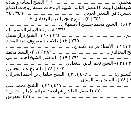
...................................................... ٢٩١ الفصل السابع صلح الإمام : صلح الإمام الحسن المجتبى : .................................................... ٣٠١ الصلح أسبابه وأبعاده
...................................................................... ٣١١ ٣٣٧ ........................................ ردود الفعل من قبل شيعةأهل البيت 9 الفصل الثامن شبهة الزوجات شبهة زوجات الإمام
الحسن : .................................................... ٣٤٣ الفصل التاسع الإمام الحسن : في الشعر العربي الإمام الحسن : في الشعر العربي .................................................. ٣٤٩ ٣٤٩
................... H ١) - آية الله العظمى الإمام السيد محمد الشيرازي ) ٢) - الشاعر الشيخ عبد المنعم الفرطوسي ........................................ ٣٥١ ) ٣) - الشيخ نجم الدين البغدادي
.................................................... ٣٥٣ ) ٤) - الشيخ هادي كاشف الغطاء .................................................... ٣٥٤ ) ٥) - الشيخ محمد حسين الأصفهاني ..............................................
٣٥٥ ) ٦) - الشاعر الإربلي ...................................................................... ٣٦٠ ) ٧) - الشاعر ابن هانئ الأندلسي ...................................................... ٣٦١ ) ٨) - رثاء الإمام الحسين له
..................................................... ٣٦٢ ) ٩) - الشيخ محمد علي الأعسم ...................................................... ٣٦٢ ) ١٠ ) - الشيخ نزار سنبل
.................................................................. ٣٦٣ ) ١١ ) - الشيخ قاسم آل قاسم ........................................................... ٣٦٥ ) ١٢ ) - الأستاذ معروف عبد المجيد
................................................. ٣٦٨ ) ١٣ ) - الأستاذ يقين البصري ........................................................... ٣٧٤ ) ١٤ ) - الأستاذ فرات الأسدي .........................................................
٣٧٧ ) ١٥ ) - الشيخ علي الفرج ................................................................ ٣٨٠ ) ١٦ ) - الأستاذ حسن فليح البغدادي ................................................ ٣٨٣ ) ١٧ ) - السيد محمد
الموسوي ......................................................... ٣٨٨ ) ١٨ ) - السيد محمد جمال الهاشمي ................................................ ٣٩١ ) ١٩ ) - الدكتور الشيخ أحمد الوائلي
................................................ ٣٩٦ ) ٢٠ ) - الأستاذ السيد سلمان هادي آل طعمة .................................... ٣٩٩ ) ٢١ ) - الشيخ نجم الدين البغدادي ..................................................
٤٠٠ ) ٢٢ ) - الشيخ العالم الأديب هادي كاشف الغطاء ............................. ٤٠١ ) ٢٣ ) - ادريس آل قمبر .................................................................. ٤٠٢ ) ٢٤ ) - الشيخ عبد الحسين
ُ شكر ...................................................... ٤٠٧ ) ٢٥ ) - السيد محمد حسين بن السيد كاظم (الكيشوان) ..................... ٤٠٨ ) ٢٦ ) - الشيخ سلمان بن أحمد البحراني
........................................... ٤١٠ ) ٢٧ ) - السيد محسن الأمين العاملي................................................. ٤١١ ) ٢٨ ) - السيد رضا الهندي ...............................................................
٤١٣ ) ٢٩ ) - أحمد حسن الدجيلي .......................................................... ٤١٥ ) ٣٠ ) - السيد مهدي الأعرجي ......................................................... ٤١٧ ) ٣١ ) - الشيخ محمد علي
اليعقوبي .................................................. ٤١٨ ) ٣٢ ) - الأستاذ إبراهيم بري ............................................................. ٤٢١ ) الفصل العاشر شهادته : شهادة الإمام الحسن :
............................................................... ٤٢٥ المصادر ........................................................................................ ٤٢١ الفهرس
.........................................................................................