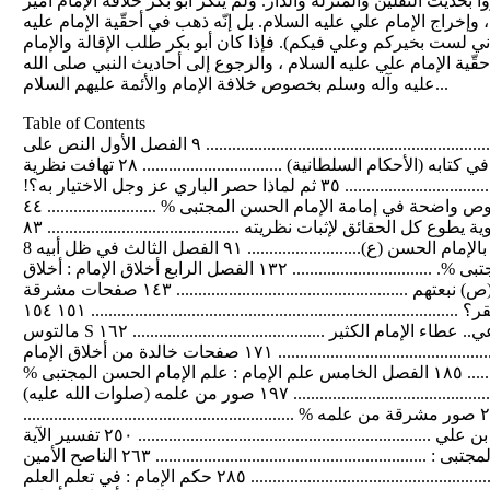
بحديث الثقلين والمنزلة والدار. ولم ينكر أبو بكر خلافة الإمام أمير
إخراج الإمام علي عليه السلام. بل إنّه ذهب في أحقّية الإمام عليه
فإني لست بخيركم وعلي فيكم). فإذا كان أبو بكر طلب الإقالة والإمام
ّية الإمام علي عليه السلام ، والرجوع إلى أحاديث النبي صلى الله
عليه وآله وسلم بخصوص خلافة الإمام والأئمة عليهم السلام...
Table of Contents
الفهرس الإمام الحسن المجتبى(ع) في سطور .................................................. ٧ المقدمة ............................................................................................. ٩ الفصل الأول النص على
الإمامة النص على إمامة الحسن المجتبى (صلوات الله عليه) ............................ ٢٥ وقفة مع الماوردي في كتابه (الأحكام السلطانية) ................................ ٢٨ تهافت نظرية
الماوردي ..................................................................... ٢٩ حكمة الاختيار ................................................................................. ٣٥ ثم لماذا حصر الباري عز وجل الاختيار به؟!
....................................... ٣٨ فلاسفة عصريون يسفّهون ................................................................. ٤٠ نصوص واضحة في إمامة الإمام الحسن المجتبى % ......................... ٤٤
الفصل الثاني الولادة ا يمونة ولادة الإمام الحسن المجتبى (ع) ...................................................... ٧٢ معاوية يطوع كل الحقائق لإثبات نظريته ............................................ ٨٣
الإمام الحسن المجتبى يرتضع من أمه الزهراء (ع) ............................... ٨٥ اهتمام النبي الأكرم محمد (ص) بالإمام الحسن (ع).......................... ٩١ الفصل الثالث في ظل أبيه 8
١٢١ .................................... الإمام الحسن في ظل أبيه أمير المؤمنين 8 مواقف الإمام أبي محمد الحسن المجتبى %. ................................ ١٣٢ الفصل الرابع أخلاق الإمام : أخلاق
الإمام الحسن المجتبى (ع) .................................................. ١٤٣ مشتقّة من رسول الله (ص) نبعتهم ..................................................... ١٤٣ صفحات مشرقة
.............................................................................. ١٤٨ لماذا الفقر؟ .................................................................................... ١٥١ ١٥٤ ............................................................... R
مالتوس S الرد على نظرية صفحات خالدة .............................................................................. ١٦٠ التكافل الاجتماعي.. عطاء الإمام الكثير ............................................ ١٦٢
حسن الاستماع وحسن الإجابة ........................................................ ١٦٥ الرحمة والرأفة ............................................................................... ١٧١ صفحات خالدة من أخلاق الإمام
الحسن .................................. ١٨٠ مكارم الأخلاق .............................................................................. ١٨٥ الفصل الخامس علم الإمام : علم الإمام الحسن المجتبى %
...................................................... ١٩٣ فاسألوا أهل الذكر إن كنتم لا تعلمون .............................................. ١٩٧ صور من علمه (صلوات الله عليه)
.................................................... ١٩٩ نماذج حية من علمه % ............................................................... ٢٢٨ صور مشرقة من علمه % ..............................................................
٢٣٦ نظرة في العقوبات .......................................................................... ٢٣٩ أنا الحسن بن علي ................................................................... ٢٥٠ تفسير الآية
..................................................................................... ٢٦٣ الفصل السادس حكَم الإمام : حكَم الإمام المجتبى : .............................................................. ٢٦٣ الناصح الأمين
................................................................................ ٢٨٤ أهمية التفكر .................................................................................. ٢٨٥ حكم الإمام : في تعلم العلم