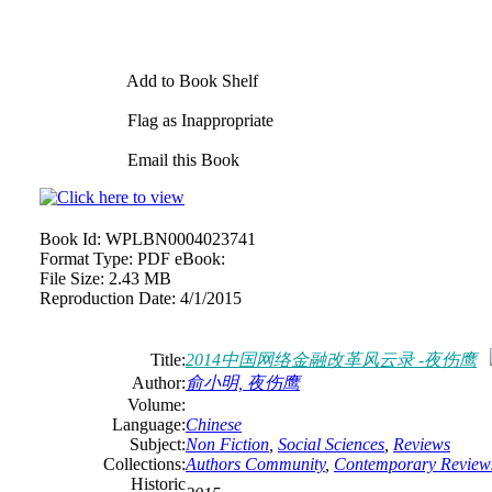
Add to Book Shelf
Flag as Inappropriate
Email this Book
Book Id:
WPLBN0004023741
Format Type:
PDF eBook:
File Size:
2.43 MB
Reproduction Date:
4/1/2015
Title:
2014中国网络金融改革风云录 -夜伤鹰
Author:
俞小明, 夜伤鹰
Volume:
Language:
Chinese
Subject:
Non Fiction
,
Social Sciences
,
Reviews
Collections:
Authors Community
,
Contemporary Review
Historic