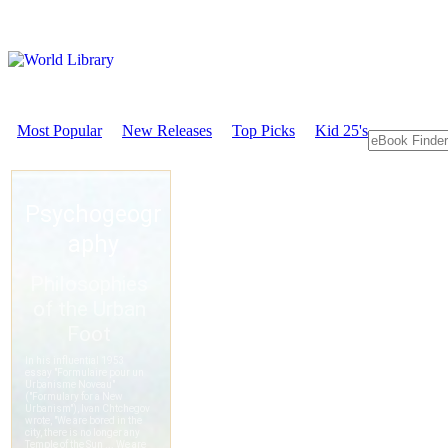
Most Popular
New Releases
Top Picks
Kid 25's