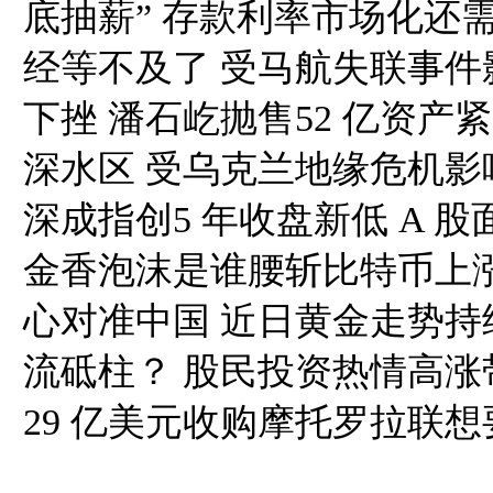
底抽薪” 存款利率市场化还
经等不及了 受马航失联事
下挫 潘石屹抛售52 亿资
深水区 受乌克兰地缘危机
深成指创5 年收盘新低 A 
金香泡沫是谁腰斩比特币上
心对准中国 近日黄金走势
流砥柱？ 股民投资热情高涨
29 亿美元收购摩托罗拉联