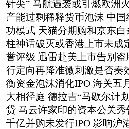
针尖” 马航遇袭或引燃欧洲
产能过剩稀释货币泡沫 中
功模式 天猫分期购和京东白
柱神话破灭或香港上市未成定
誉评级 迅雷赴美上市告别盗
行定向再降准微刺激是否奏
衡资金泡沫消化IPO 海关
大相径庭 德拉吉“马歇尔计
贷 马云许家印的资本公关秀
千亿并购未发行IPO 影响