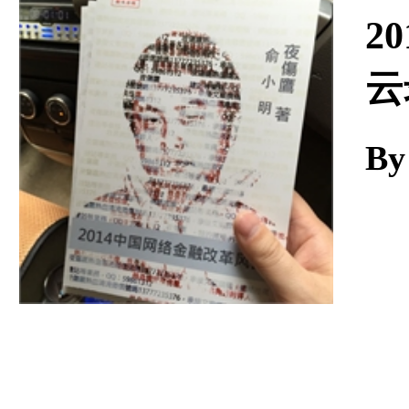
Download
2
云
B