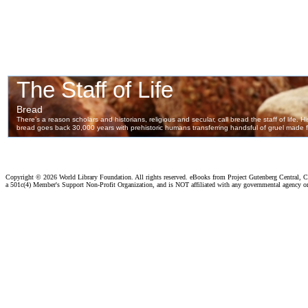
Copyright ©
2026 World Library Foundation. All rights reserved. eBooks from Project Gutenberg Central, Cl
a 501c(4) Member's Support Non-Profit Organization, and is NOT affiliated with any governmental agency o