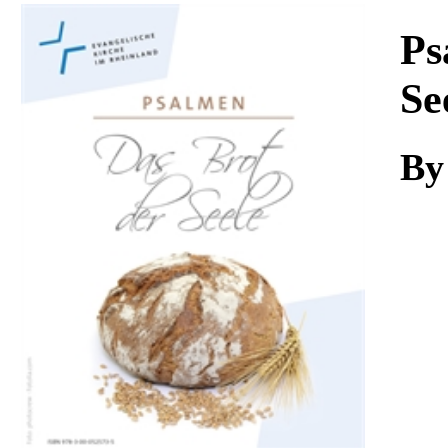
Download
Ps
Se
By