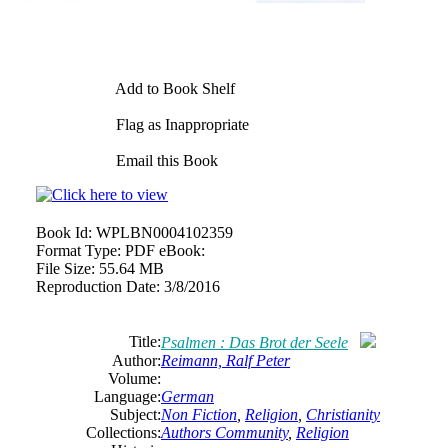
Add to Book Shelf
Flag as Inappropriate
Email this Book
Book Id:
WPLBN0004102359
Format Type:
PDF eBook:
File Size:
55.64 MB
Reproduction Date:
3/8/2016
Title:
Psalmen : Das Brot der Seele
Author:
Reimann, Ralf Peter
Volume:
Language:
German
Subject:
Non Fiction
,
Religion
,
Christianity
Collections:
Authors Community
,
Religion