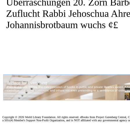
Überraschungen 20. Zorn Bärbe
Zuflucht Rabbi Jehoschua Ahren
Johannisbrotbaum wuchs ¢£
Copyright ©
2026 World Library Foundation. All rights reserved. eBooks from Project Gutenberg Central, Cl
a 501c(4) Member's Support Non-Profit Organization, and is NOT affiliated with any governmental agency o