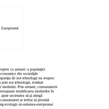
a Europeană
.
eştere ca urmare: a populaţiei
 economice din societăţile
apariţia de noi tehnologii nu reuşesc
prin noi tehnologii, restituit
rii mediului. Prin urmare, consumatorii
a presupune modificarea modurilor în
 ajute societatea să-şi atingă
e consumatori ar trebui să permită
ting-ecologic-in-uniunea-europeana/