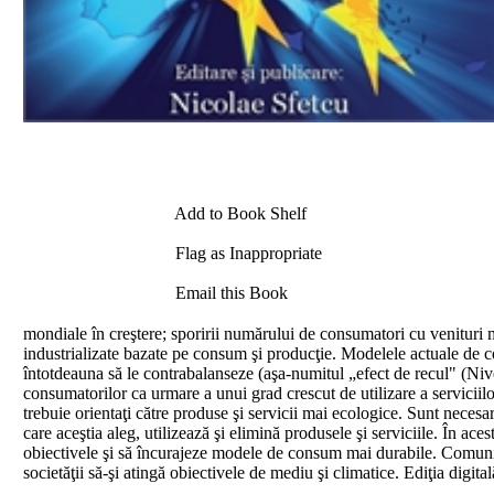
Add to Book Shelf
Flag as Inappropriate
Email this Book
mondiale în creştere; sporirii numărului de consumatori cu venituri m
industrializate bazate pe consum şi producţie. Modelele actuale de co
întotdeauna să le contrabalanseze (aşa-numitul „efect de recul" (Nivel
consumatorilor ca urmare a unui grad crescut de utilizare a serviciilo
trebuie orientaţi către produse şi servicii mai ecologice. Sunt nece
care aceştia aleg, utilizează şi elimină produsele şi serviciile. În ace
obiectivele şi să încurajeze modele de consum mai durabile. Comunicar
societăţii să-şi atingă obiectivele de mediu şi climatice. Ediţia d