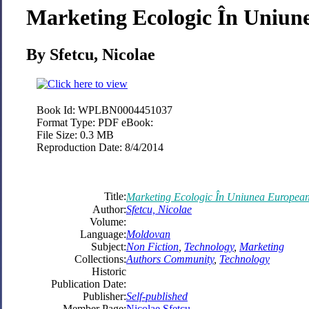
Marketing Ecologic În Uniun
By Sfetcu, Nicolae
Book Id:
WPLBN0004451037
Format Type:
PDF eBook:
File Size:
0.3 MB
Reproduction Date:
8/4/2014
Title:
Marketing Ecologic În Uniunea Europea
Author:
Sfetcu, Nicolae
Volume:
Language:
Moldovan
Subject:
Non Fiction
,
Technology
,
Marketing
Collections:
Authors Community
,
Technology
Historic
Publication Date:
Publisher:
Self-published
Member Page:
Nicolae Sfetcu