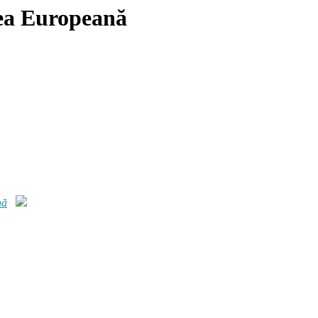
ea Europeană
nă