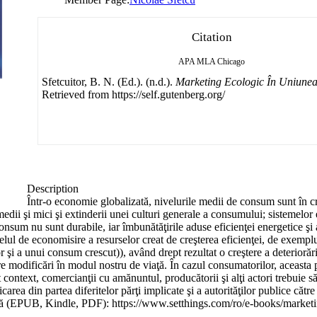
Citation
APA
MLA
Chicago
Sfetcuitor, B. N. (Ed.). (n.d.).
Marketing Ecologic În Uniune
Retrieved from https://self.gutenberg.org/
Description
Într-o economie globalizată, nivelurile medii de consum sunt în cr
edii şi mici şi extinderii unei culturi generale a consumului; sistemelor
nsum nu sunt durabile, iar îmbunătăţirile aduse eficienţei energetice şi 
ul de economisire a resurselor creat de creşterea eficienţei, de exemplu 
r şi a unui consum crescut)), având drept rezultat o creştere a deterioră
sare modificări în modul nostru de viaţă. În cazul consumatorilor, aceast
st context, comercianţii cu amănuntul, producătorii şi alţi actori trebuie să
ea din partea diferitelor părţi implicate şi a autorităţilor publice cătr
igitală (EPUB, Kindle, PDF): https://www.setthings.com/ro/e-books/marke