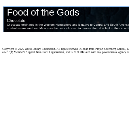
Copyright ©
2026 World Library Foundation. All rights reserved. eBooks from Project Gutenberg Central, Cl
a 501c(4) Member's Support Non-Profit Organization, and is NOT affiliated with any governmental agency o