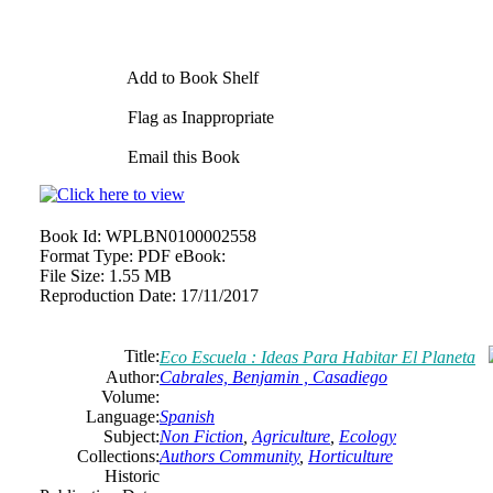
Add to Book Shelf
Flag as Inappropriate
Email this Book
Book Id:
WPLBN0100002558
Format Type:
PDF eBook:
File Size:
1.55 MB
Reproduction Date:
17/11/2017
Title:
Eco Escuela : Ideas Para Habitar El Planeta
Author:
Cabrales, Benjamin , Casadiego
Volume:
Language:
Spanish
Subject:
Non Fiction
,
Agriculture
,
Ecology
Collections:
Authors Community
,
Horticulture
Historic