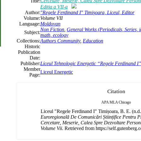
Cercetare, Meserie, Calea Spre Dezvoltare Persona
Title:
Ediția a VII-a
Author:
"Regele Ferdinand I" Timișoara, Liceul, Editor
Volume:
Volume VII
Language:
Moldovan
Non Fiction
,
General Works (Periodicals, Series, i
Subject:
math, ecology
Collections:
Authors Community
,
Education
Historic
Publication
Date:
Publisher:
Liceul Tehnologic Energetic “Regele Ferdinand I
Member
Liceul Energetic
Page:
Citation
APA
MLA
Chicago
Liceul "Regele Ferdinand I" Timișoara, B. E. (n.d
Euroregională De Comunicări Științifice Pentru P
Cercetare, Meserie, Calea Spre Dezvoltare Persona
Volume Vii
. Retrieved from https://self.gutenberg.o