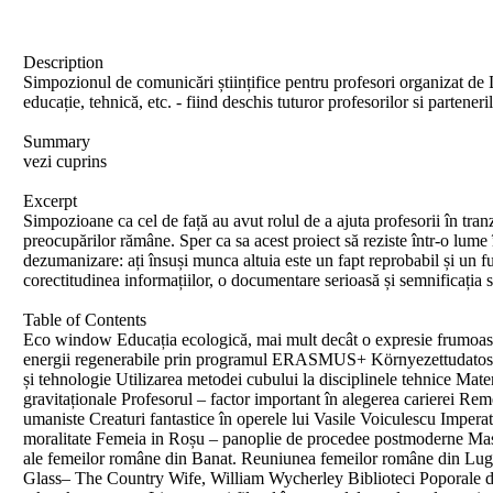
Description
Simpozionul de comunicări științifice pentru profesori organizat de L
educație, tehnică, etc. - fiind deschis tuturor profesorilor si partener
Summary
vezi cuprins
Excerpt
Simpozioane ca cel de față au avut rolul de a ajuta profesorii în tranzi
preocupărilor rămâne. Sper ca sa acest proiect să reziste într-o lume 
dezumanizare: ați însuși munca altuia este un fapt reprobabil și un fur
corectitudinea informațiilor, o documentare serioasă și semnificația s
Table of Contents
Eco window Educația ecologică, mai mult decât o expresie frumoasă
energii regenerabile prin programul ERASMUS+ Környezettudatosság
și tehnologie Utilizarea metodei cubului la disciplinele tehnice Matem
gravitaționale Profesorul – factor important în alegerea carierei Reme
umaniste Creaturi fantastice în operele lui Vasile Voiculescu Impera
moralitate Femeia in Roșu – panoplie de procedee postmoderne Masc
ale femeilor române din Banat. Reuniunea femeilor române din Lug
Glass– The Country Wife, William Wycherley Biblioteci Poporale d