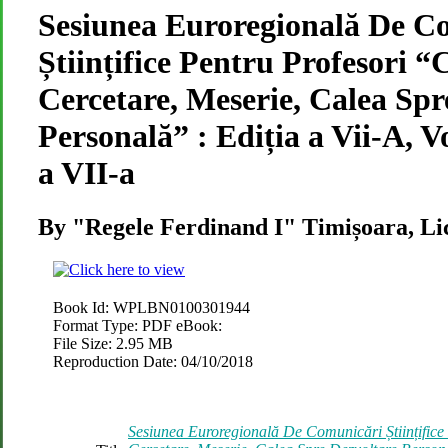
Sesiunea Euroregională De C
Științifice Pentru Profesori “
Cercetare, Meserie, Calea Spr
Personală” : Ediția a Vii-A, V
a VII-a
By "Regele Ferdinand I" Timișoara, Lic
Book Id:
WPLBN0100301944
Format Type:
PDF eBook:
File Size:
2.95 MB
Reproduction Date:
04/10/2018
Sesiunea Euroregională De Comunicări Științifice