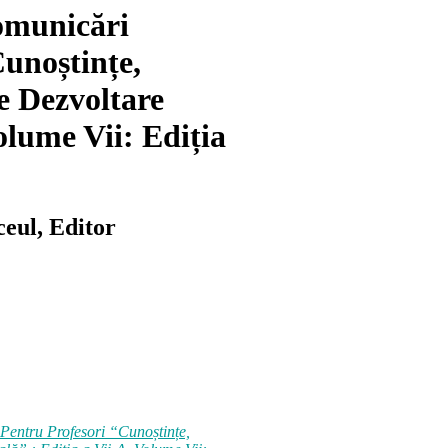
omunicări
Cunoștințe,
e Dezvoltare
olume Vii: Ediția
eul, Editor
 Pentru Profesori “Cunoștințe,