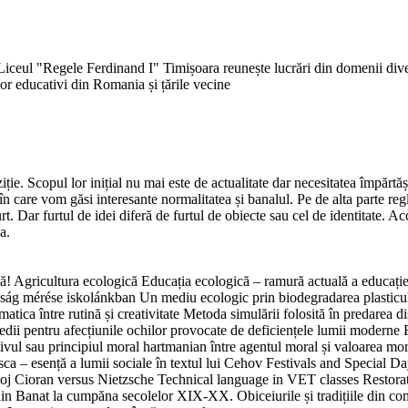
iceul "Regele Ferdinand I" Timișoara reunește lucrări din domenii divers
ilor educativi din Romania și țările vecine
ție. Scopul lor inițial nu mai este de actualitate dar necesitatea împărtăși
în care vom găsi interesante normalitatea și banalul. Pe de alta parte reg
t. Dar furtul de idei diferă de furtul de obiecte sau cel de identitate. Ac
a.
! Agricultura ecologică Educația ecologică – ramură actuală a educați
 mérése iskolánkban Un mediu ecologic prin biodegradarea plasticului
atica între rutină și creativitate Metoda simulării folosită în predarea 
dii pentru afecțiunile ochilor provocate de deficiențele lumii moderne Ro
tivul sau principiul moral hartmanian între agentul moral și valoarea mor
a – esență a lumii sociale în textul lui Cehov Festivals and Special 
oj Cioran versus Nietzsche Technical language in VET classes Restor
in Banat la cumpăna secolelor XIX-XX. Obiceiurile și tradițiile din 