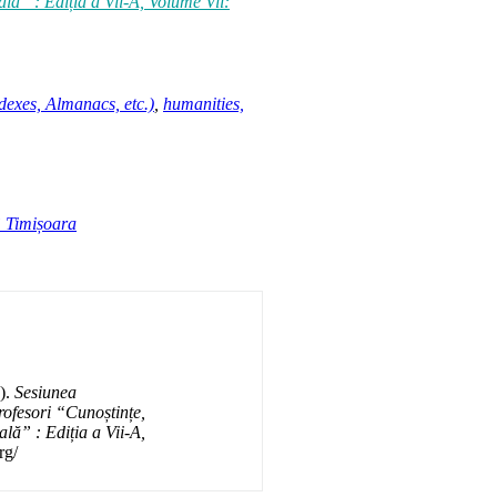
lă” : Ediția a Vii-A, Volume Vii:
dexes, Almanacs, etc.)
,
humanities,
” Timișoara
.).
Sesiunea
rofesori “Cunoștințe,
lă” : Ediția a Vii-A,
rg/