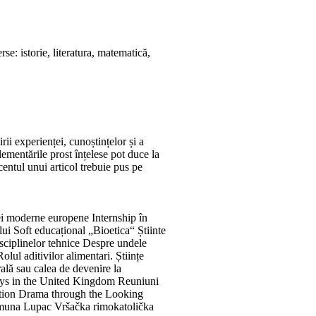
e: istorie, literatura, matematică,
rii experienței, cunoștințelor și a
lementările prost înțelese pot duce la
centul unui articol trebuie pus pe
ei moderne europene Internship în
 Soft educațional „Bioetica“ Știinte
disciplinelor tehnice Despre undele
lul aditivilor alimentari. Științe
ală sau calea de devenire la
Days in the United Kingdom Reuniuni
ation Drama through the Looking
comuna Lupac Vršačka rimokatolička