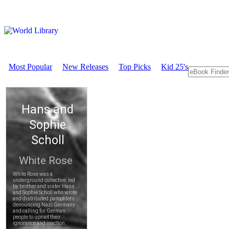
Most Popular
New Releases
Top Picks
Kid 25's