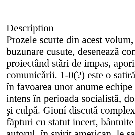
Description
Prozele scurte din acest volum, 
buzunare cusute, desenează confl
proiectând stări de impas, aporii
comunicării. 1-0(?) este o satir
în favoarea unor anume echipe 
intens în perioada socialistă, do
şi culpă. Gioní discută complex
făpturi cu statut incert, bântuite
autorul, în spirit american, le s