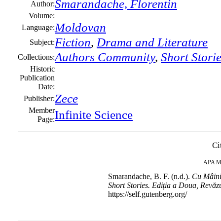
Smarandache, Florentin
Author:
Volume:
Moldovan
Language:
Fiction
,
Drama and Literature
Subject:
Authors Community
,
Short Stori
Collections:
Historic
Publication
Date:
Zece
Publisher:
Member
Infinite Science
Page:
Ci
APA
M
Smarandache, B. F. (n.d.).
Cu Mâinil
Short Stories. Ediția a Doua, Revăz
https://self.gutenberg.org/