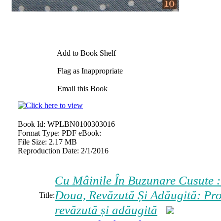
Add to Book Shelf
Flag as Inappropriate
Email this Book
Book Id:
WPLBN0100303016
Format Type:
PDF eBook:
File Size:
2.17 MB
Reproduction Date:
2/1/2016
Cu Mâinile În Buzunare Cusute : 
Doua, Revăzută Și Adăugită: Proză
Title:
revăzută și adăugită