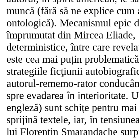
muncă (fără să ne explice cum ar
ontologică). Mecanismul epic d
împrumutat din Mircea Eliade, 
deterministice, între care revelaţ
este cea mai puțin problematică
strategiile ficţiunii autobiograf
autorul-rememo-rator conducând
spre evadarea în interioritate. U
engleză) sunt schițe pentru mai t
sprijină textele, iar, în tensiune
lui Florentin Smarandache surp