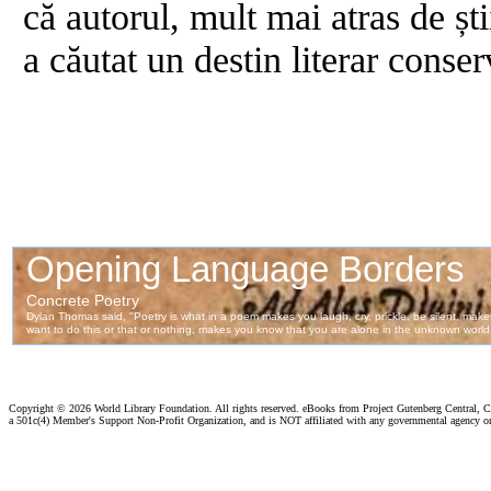
că autorul, mult mai atras de ști
a căutat un destin literar conser
Copyright ©
2026 World Library Foundation. All rights reserved. eBooks from Project Gutenberg Central, Cl
a 501c(4) Member's Support Non-Profit Organization, and is NOT affiliated with any governmental agency o