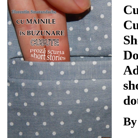
Download
Cu
Cu
Sh
Do
Ad
sh
do
By