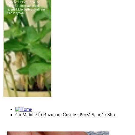
Cu Mâinile În Buzunare Cusute : Proză Scurtă / Sho...