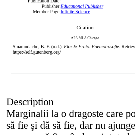
Publication Date:
Publisher:
Educational Publisher
Member Page:
Infinite Science
Citation
APA
MLA
Chicago
Smarandache, B. F. (n.d.).
Flor & Erato. Poemotrosofie
. Retrie
https://self.gutenberg.org/
Description
Marginalii la o dragoste care poa
să fie şi dă să fie, dar nu ajung