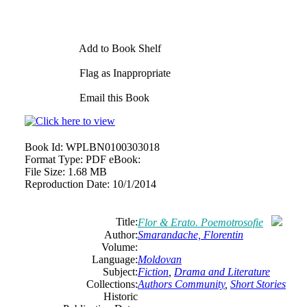
Add to Book Shelf
Flag as Inappropriate
Email this Book
Book Id:
WPLBN0100303018
Format Type:
PDF eBook:
File Size:
1.68 MB
Reproduction Date:
10/1/2014
Title:
Flor & Erato. Poemotrosofie
Author:
Smarandache, Florentin
Volume:
Language:
Moldovan
Subject:
Fiction
,
Drama and Literature
Collections:
Authors Community
,
Short Stories
Historic