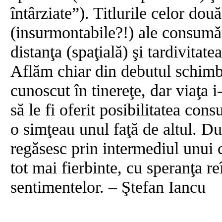
întârziate”). Titlurile celor dou
(insurmontabile?!) ale consumării
distanţa (spaţială) şi tardivitatea
Aflăm chiar din debutul schimbul
cunoscut în tinereţe, dar viaţa i
să le fi oferit posibilitatea cons
o simţeau unul faţă de altul. Du
regăsesc prin intermediul unui 
tot mai fierbinte, cu speranţa reî
sentimentelor. – Ştefan Iancu