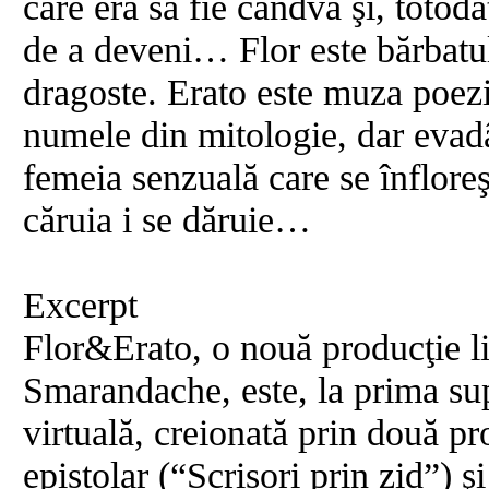
care era să fie cândva şi, totodat
de a deveni… Flor este bărbatul 
dragoste. Erato este muza poezi
numele din mitologie, dar evad
femeia senzuală care se înfloreş
căruia i se dăruie…
Excerpt
Flor&Erato, o nouă producţie lit
Smarandache, este, la prima sup
virtuală, creionată prin două pr
epistolar (“Scrisori prin zid”) 