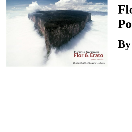
Download
Fl
Po
By