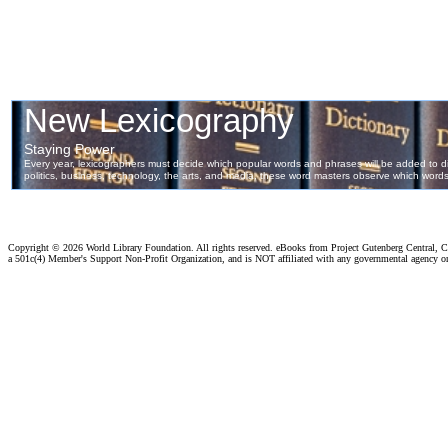
Copyright ©
2026 World Library Foundation. All rights reserved. eBooks from Project Gutenberg Central, Cl
a 501c(4) Member's Support Non-Profit Organization, and is NOT affiliated with any governmental agency o