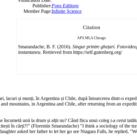
Publication Date:
Publisher:
Pons Editions
Member Page:
Infinite Science
Citation
APA
MLA
Chicago
Smarandache, B. F. (2016).
Singur printre ghețari. Fotovideo
instantaneu
. Retrieved from https://self.gutenberg.org/
ri, lacuri și munți, în Argentina și Chile, după întoarcerea dintr-o exped
and mountains, in Argentina and Chile, after returning from an expediti
se încumetă unii la drum și alții nu? Când fiica unui coleg i-a cerut tatăl
citești în cărți?!” (Florentin Smarandache) "I think a sociology of the tr
ghter asked her father to let her go see Niagara Falls, he replied, "We