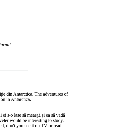
jurnal
iție din Antarctica. The adventures of
on in Antarctica.
ui ei s-o lase să meargă și ea să vadă
aveler would be interesting to study.
ll, don't you see it on TV or read