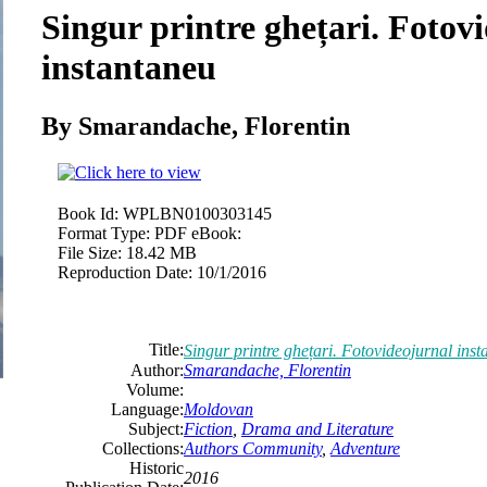
Singur printre ghețari. Fotov
instantaneu
By Smarandache, Florentin
Book Id:
WPLBN0100303145
Format Type:
PDF eBook:
File Size:
18.42 MB
Reproduction Date:
10/1/2016
Title:
Singur printre ghețari. Fotovideojurnal ins
Author:
Smarandache, Florentin
Volume:
Language:
Moldovan
Subject:
Fiction
,
Drama and Literature
Collections:
Authors Community
,
Adventure
Historic
2016