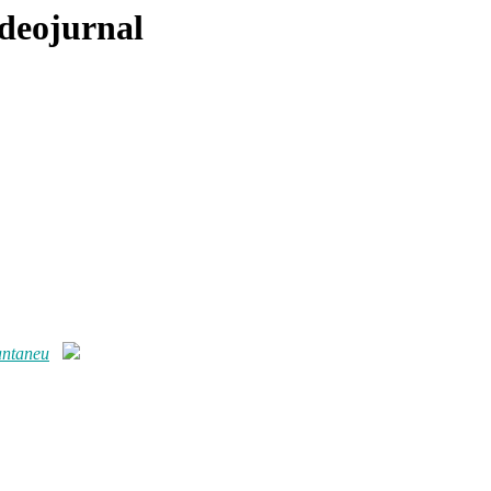
ideojurnal
tantaneu