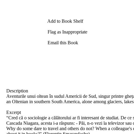
Add to Book Shelf
Flag as Inappropriate
Email this Book
Description
Aventurile unui oltean în sudul Americii de Sud, singur printre gheța
an Oltenian in southern South America, alone among glaciers, lakes 
Excerpt
“Cred că o sociologie a călătorului ar fi interesant de studiat. De ce 
Cascada Niagara, acesta i-a răspuns: - Păi, n-o vezi la televizor sau 
Why do some dare to travel and others do not? When a colleague's dau
about it in books?" (Florentin Smarandache)