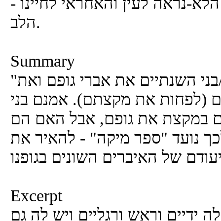
ר הלא-נראה לעין והאחראי לחיינו
הלב.
Summary
"ספר מיקה" נועד להציג לבת/בני השנתיים את אברי גופם ואת
ם (לפחות את מקצתם). אמנם בני
ים במקצת את גופם, אבל האם הם
ך נועד "ספר מיקה" - להאיר את
Excerpt
ה ידיים וראש ורגליים ויש לה גם