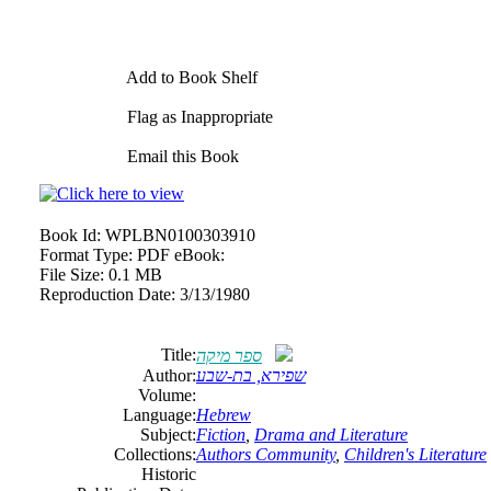
Add to Book Shelf
Flag as Inappropriate
Email this Book
Book Id:
WPLBN0100303910
Format Type:
PDF eBook:
File Size:
0.1 MB
Reproduction Date:
3/13/1980
Title:
ספר מיקה
Author:
שפירא, בת-שבע
Volume:
Language:
Hebrew
Subject:
Fiction
,
Drama and Literature
Collections:
Authors Community
,
Children's Literature
Historic