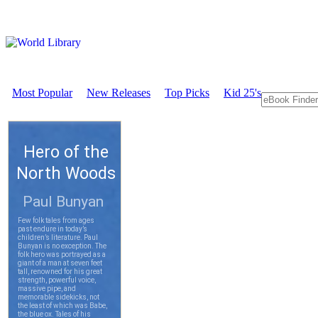
Most Popular
New Releases
Top Picks
Kid 25's