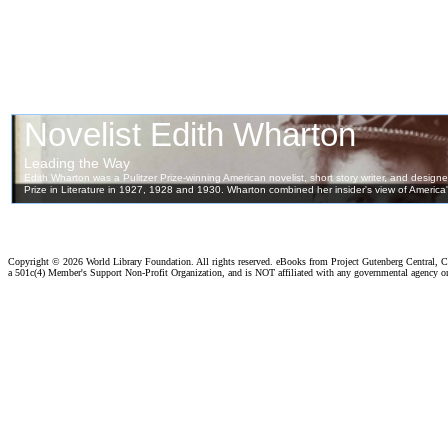
Copyright ©
2026 World Library Foundation. All rights reserved. eBooks from Project Gutenberg Central, Cl
a 501c(4) Member's Support Non-Profit Organization, and is NOT affiliated with any governmental agency o