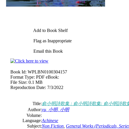
Add to Book Shelf
Flag as Inappropriate
Email this Book
Book Id:
WPLBN0100304157
Format Type:
PDF eBook:
File Size:
0.1 MB
Reproduction Date:
7/3/2022
Title:
俞小明詩歌集 : 俞小明詩歌集: 俞小明詩歌
Author:
yu, 小明, 小明
Volume:
Language:
Achinese
Subject:
Non Fiction
,
General Works (Periodicals, Series