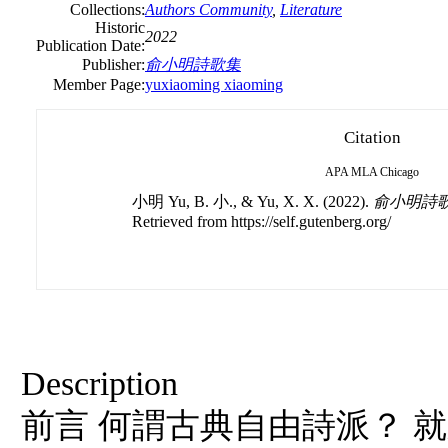
Collections:
Authors Community
,
Literature
Historic
2022
Publication Date:
Publisher:
俞小明詩歌集
Member Page:
yuxiaoming xiaoming
Citation
APA
MLA
Chicago
小明 Yu, B. 小., & Yu, X. X. (2022).
俞小明詩歌
Retrieved from https://self.gutenberg.org/
Description
前言 何謂古典自由詩派？ 