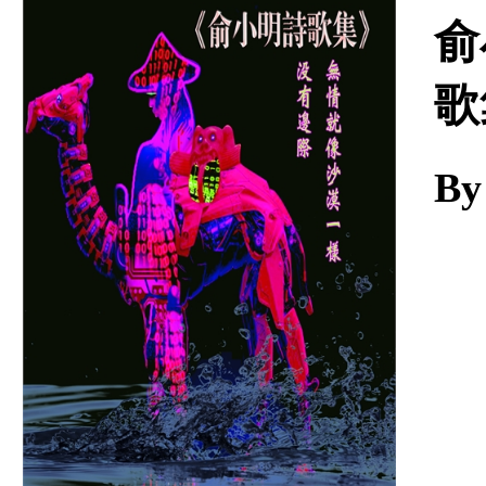
Download
俞
歌
By