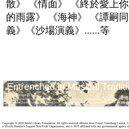
散》 《情面》 《終於愛上你
的雨露》 《海神》 《譚嗣
義》《沙場演義》......等
Copyright ©
2026 World Library Foundation. All rights reserved. eBooks from Project Gutenberg Central, Cl
a 501c(4) Member's Support Non-Profit Organization, and is NOT affiliated with any governmental agency o