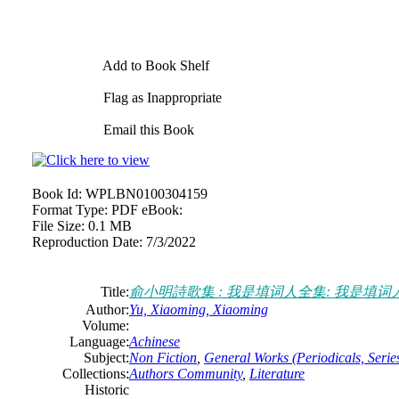
Add to Book Shelf
Flag as Inappropriate
Email this Book
Book Id:
WPLBN0100304159
Format Type:
PDF eBook:
File Size:
0.1 MB
Reproduction Date:
7/3/2022
Title:
俞小明詩歌集 : 我是填词人全集: 我是填词
Author:
Yu, Xiaoming, Xiaoming
Volume:
Language:
Achinese
Subject:
Non Fiction
,
General Works (Periodicals, Series
Collections:
Authors Community
,
Literature
Historic