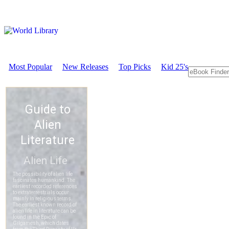
Most Popular
New Releases
Top Picks
Kid 25's