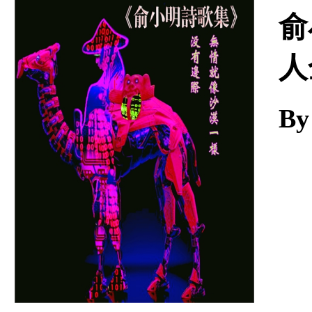
Download
俞
人
By