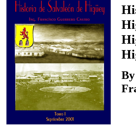
Download
Hi
Hi
Hi
Hi
By
Fr