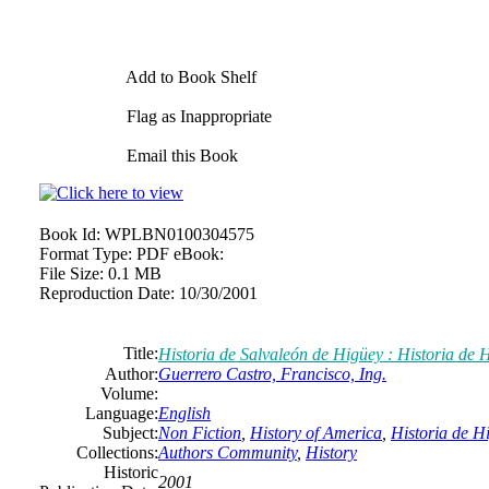
Add to Book Shelf
Flag as Inappropriate
Email this Book
Book Id:
WPLBN0100304575
Format Type:
PDF eBook:
File Size:
0.1 MB
Reproduction Date:
10/30/2001
Title:
Historia de Salvaleón de Higüey : Historia de 
Author:
Guerrero Castro, Francisco, Ing.
Volume:
Language:
English
Subject:
Non Fiction
,
History of America
,
Historia de H
Collections:
Authors Community
,
History
Historic
2001