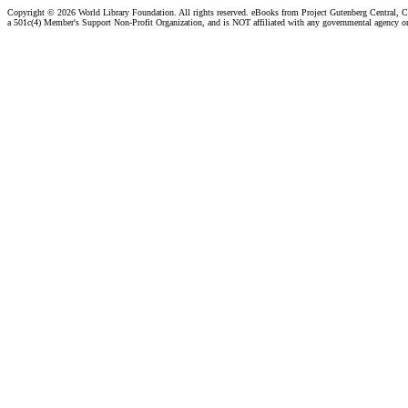
Copyright ©
2026 World Library Foundation. All rights reserved. eBooks from Project Gutenberg Central, Cl
a 501c(4) Member's Support Non-Profit Organization, and is NOT affiliated with any governmental agency o