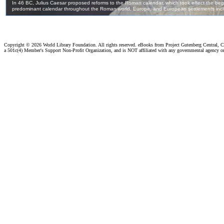
Copyright ©
2026 World Library Foundation. All rights reserved. eBooks from Project Gutenberg Central, Cl
a 501c(4) Member's Support Non-Profit Organization, and is NOT affiliated with any governmental agency o