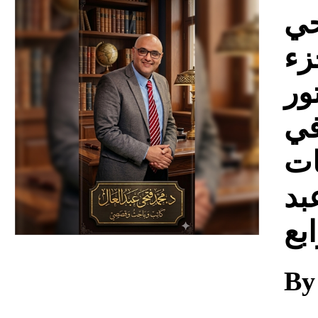
Download
حي
زء
ور
في
ات
بد
بع