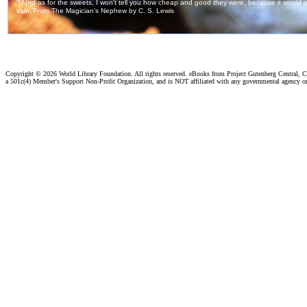
Copyright ©
2026 World Library Foundation. All rights reserved. eBooks from Project Gutenberg Central, Cl
a 501c(4) Member's Support Non-Profit Organization, and is NOT affiliated with any governmental agency o