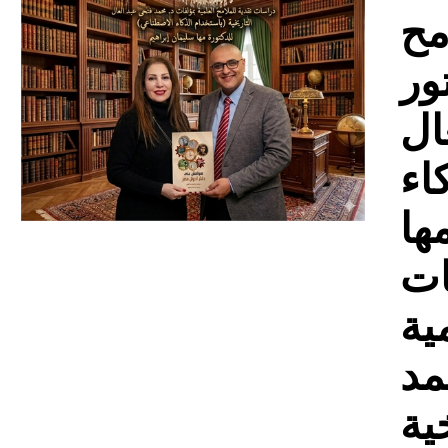
Download
مح
ور
ال
اء
ها
ات
ية
مد
ية