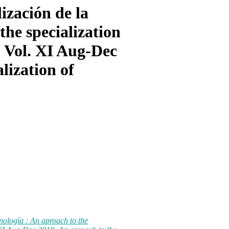
ización de la
the specialization
, Vol. XI Aug-Dec
lization of
nología : An aproach to the