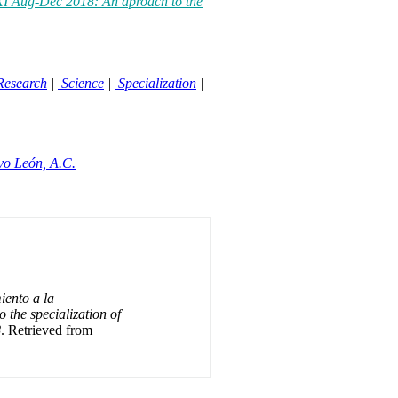
 XI Aug-Dec 2018: An aproach to the
esearch
|
Science
|
Specialization
|
vo León, A.C.
ento a la
 the specialization of
8
. Retrieved from