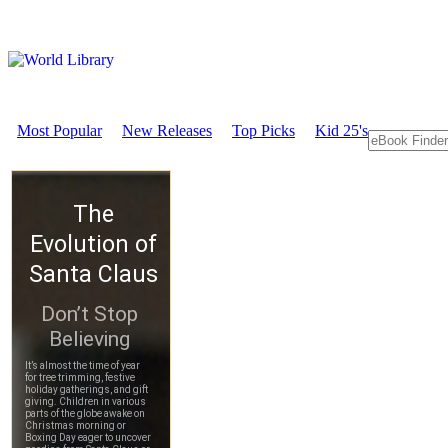
Most Popular
New Releases
Top Picks
Kid 25's