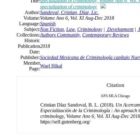
specialization of criminology, Volume Ano 6, Vol.
Title:
specialization of criminology
Author:
Sandoval, Cristian, Díaz, Lic.
Volume:
Volume Ano 6, Vol. XI Aug-Dec 2018
Language:
Spanish
Subject:
Non Fiction
,
Law
,
Criminology
|
Development
|
R
Collections:
Authors Community
,
Contemporary Reviews
Historic
Publication
2018
Date:
Publisher:
Sociedad Mexicana de Criminología capítulo Nue
Member
Wael Hikal
Page:
Citation
APA
MLA
Chicago
Cristian Díaz Sandoval, B. L. (2018).
Un Acercami
Especialización de la Criminología : An aproach to
criminology, Volume Ano 6, Vol. XI Aug-Dec 201
https://self.gutenberg.org/