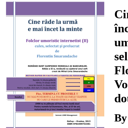
Download
Ci
în
um
se
Fl
Vo
do
B