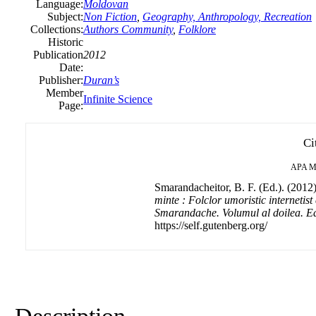
Language:
Moldovan
Subject:
Non Fiction
,
Geography, Anthropology, Recreation
Collections:
Authors Community
,
Folklore
Historic
Publication
2012
Date:
Publisher:
Duran’s
Member
Infinite Science
Page:
Ci
APA
M
Smarandacheitor, B. F. (Ed.). (2012
minte : Folclor umoristic internetist 
Smarandache. Volumul al doilea. Ed
https://self.gutenberg.org/