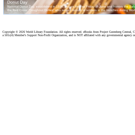
Copyright ©
2026 World Library Foundation. All rights reserved. eBooks from Project Gutenberg Central, Cl
a 501c(4) Member's Support Non-Profit Organization, and is NOT affiliated with any governmental agency o