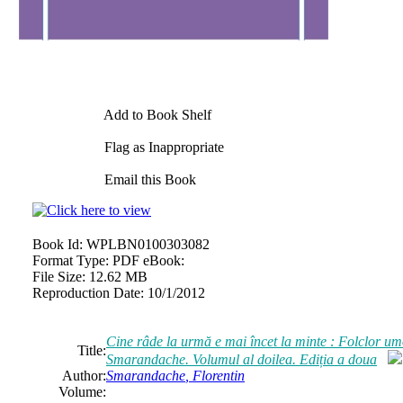
Add to Book Shelf
Flag as Inappropriate
Email this Book
Book Id:
WPLBN0100303082
Format Type:
PDF eBook:
File Size:
12.62 MB
Reproduction Date:
10/1/2012
Cine râde la urmă e mai încet la minte : Folclor umori
Title:
Smarandache
. Volumul al doilea. Ediția a doua
Author:
Smarandache
,
Florentin
Volume: