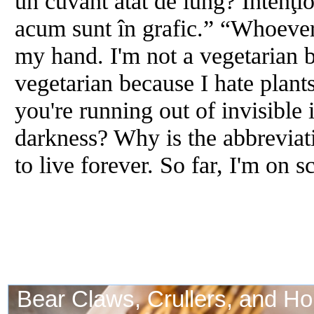
un cuvânt atât de lung? Intenţio
acum sunt în grafic.” “Whoever 
my hand. I'm not a vegetarian b
vegetarian because I hate pla
you're running out of invisible
darkness? Why is the abbreviat
to live forever. So far, I'm on s