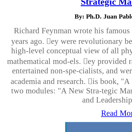
Strategic Ma
By: Ph.D. Juan Pab
Richard Feynman wrote his famous 
years ago. ey were revolutionary be
high-level conceptual view of all ph
mathematical mod-els. ey provided ra
entertained non-spe-cialists, and wer
academia and research. is book, "A
two modules: "A New Stra-tegic Ma
and Leadership
Read Mo