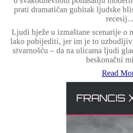
o svakodnevnom ponašanju moderno
prati dramatičan gubitak ljudske blis
recesij..
Ljudi bježe u izmaštane scenarije o 
lako pobijediti, jer im je to uzbudlj
stvarnošću – da na ulicama ljudi gl
beskonačni mi
Read Mo