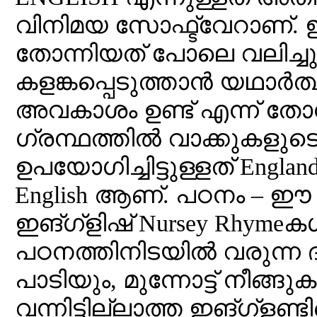
വിനിമയ സോഫ്ട്വേറാണ്. 
തോന്നിയത് പോലെ വലിച്ചും 
കളങ്കപ്പെടുത്താൻ യഥാർത
അവകാശം ഉണ്ട് എന്ന് തോന
ഗ്രന്ഥത്തിൽ വാക്കുകളുടെ
ഉപയോഗിച്ചിട്ടുള്ളത് Englan
English ആണ്. പഠനം – ഈ 
ഇങ്ഗ്ളിഷ് Nursey Rhymeക
പഠനത്തിനിടയിൽ വരുന്ന ദിക്
പാടിയും, മുന്നോട്ട് നീങ്
വന്നിട്ടില്ലാത്ത ഇങ്ഗ്ളണ