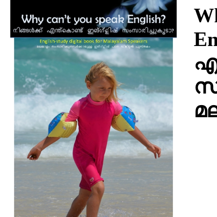
Download
Wh
En
എന
സം
മ