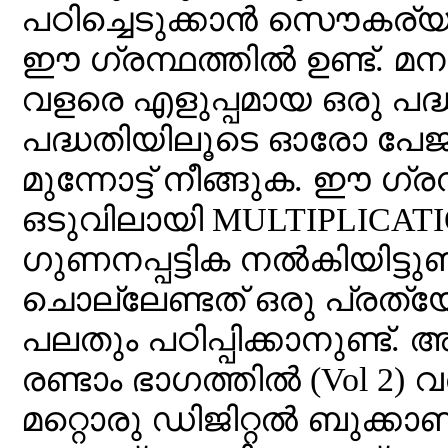
പഠിച്ചെടുക്കാൻ സൌകര്യപ്
ഈ ഗ്രന്ഥത്തിൽ ഉണ്ട്. മന
വളരെ എളുപ്പമായ ഒരു പദ
പദ്ധതിയിലൂടെ ഓരോ പേജും 
മുന്നോട്ട് നീങ്ങുക. ഈ ഗ്രന
ഒടുവിലായി MULTIPLICA
ഗുണനപ്പട്ടിക നൽകിയിട്ടുണ
ചൊല്ലേണ്ടത് ഒരു പ്രത്
പലതും പഠിപ്പിക്കാനുണ്ട്.
രണ്ടാം ഭാഗത്തിൽ (Vol 2) 
മറ്റൊരു ഡിജിറ്റൽ ബുക്ക