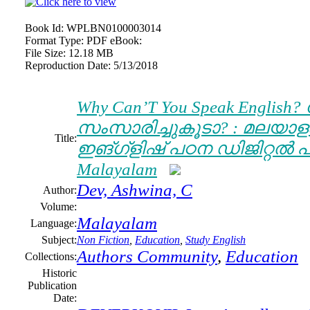
Book Id:
WPLBN0100003014
Format Type:
PDF eBook:
File Size:
12.18 MB
Reproduction Date:
5/13/2018
Why Can’T You Speak English
സംസാരിച്ചുകൂടാ? : മലയാള
Title:
ഇങ്ഗ്ളിഷ് പഠന ഡിജിറ്റൽ പുസ
Malayalam
Dev, Ashwina, C
Author:
Volume:
Malayalam
Language:
Subject:
Non Fiction
,
Education
,
Study English
Authors Community
,
Education
Collections:
Historic
Publication
Date: