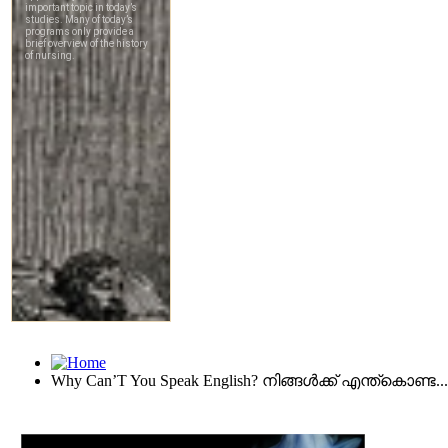
Why Can’T You Speak English? നിങ്ങൾക്ക് എന്ത്കൊണ്ട...