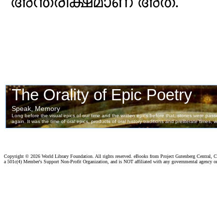
അന്തരീക്ഷമാണ് അത്.
Copyright ©
2026 World Library Foundation. All rights reserved. eBooks from Project Gutenberg Central, Cl
a 501c(4) Member's Support Non-Profit Organization, and is NOT affiliated with any governmental agency o