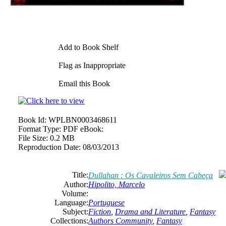
Add to Book Shelf
Flag as Inappropriate
Email this Book
Book Id:
WPLBN0003468611
Format Type:
PDF eBook:
File Size:
0.2 MB
Reproduction Date:
08/03/2013
Title:
Dullahan : Os Cavaleiros Sem Cabeça
Author:
Hipolito, Marcelo
Volume:
Language:
Portuguese
Subject:
Fiction
,
Drama and Literature
,
Fantasy
Collections:
Authors Community
,
Fantasy