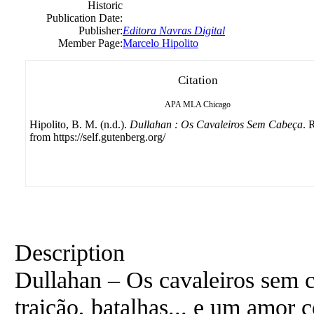
Historic
Publication Date:
Publisher:
Editora Navras Digital
Member Page:
Marcelo Hipolito
Citation
APA
MLA
Chicago
Hipolito, B. M. (n.d.).
Dullahan : Os Cavaleiros Sem Cabeça
. 
from https://self.gutenberg.org/
Description
Dullahan – Os cavaleiros sem 
traição, batalhas... e um amor 