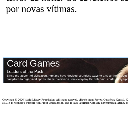
por novas vítimas.
Copyright ©
2026 World Library Foundation. All rights reserved. eBooks from Project Gutenberg Central, Cl
a 501c(4) Member's Support Non-Profit Organization, and is NOT affiliated with any governmental agency o