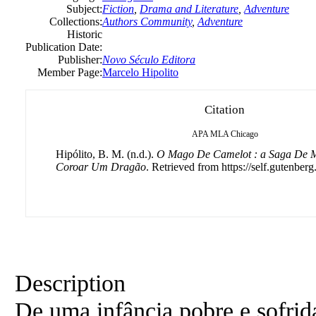
Subject:
Fiction
,
Drama and Literature
,
Adventure
Collections:
Authors Community
,
Adventure
Historic
Publication Date:
Publisher:
Novo Século Editora
Member Page:
Marcelo Hipolito
Citation
APA
MLA
Chicago
Hipólito, B. M. (n.d.).
O Mago De Camelot : a Saga De M
Coroar Um Dragão
. Retrieved from https://self.gutenberg
Description
De uma infância pobre e sofrida