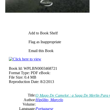
Add to Book Shelf
Flag as Inappropriate
Email this Book
Book Id:
WPLBN0003468721
Format Type:
PDF eBook:
File Size:
0.4 MB
Reproduction Date:
8/2/2013
Title:
O Mago De Camelot : a Saga De Merlin Para
Author:
Hipólito, Marcelo
Volume:
Language:
Portuguese