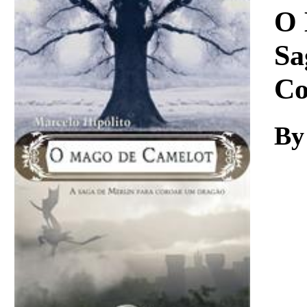
Download
O 
Sa
Co
By