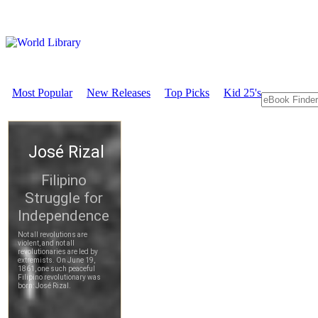
Most Popular
New Releases
Top Picks
Kid 25's