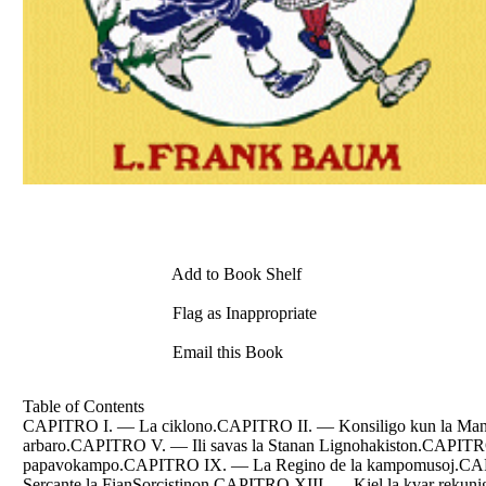
Add to Book Shelf
Flag as Inappropriate
Email this Book
Table of Contents
CAPITRO I. — La ciklono.CAPITRO II. — Konsiligo kun la Mangt
arbaro.CAPITRO V. — Ili savas la Stanan Lignohakiston.CAPI
papavokampo.CAPITRO IX. — La Regino de la kampomusoj.CA
Sercante la FianSorcistinon.CAPITRO XIII. — Kiel la kvar re