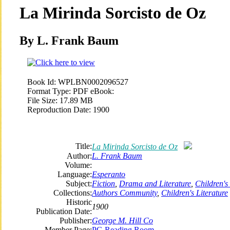
La Mirinda Sorcisto de Oz
By L. Frank Baum
Book Id:
WPLBN0002096527
Format Type:
PDF eBook:
File Size:
17.89 MB
Reproduction Date:
1900
Title:
La Mirinda Sorcisto de Oz
Author:
L. Frank Baum
Volume:
Language:
Esperanto
Subject:
Fiction
,
Drama and Literature
,
Children's
Collections:
Authors Community
,
Children's Literature
Historic
1900
Publication Date:
Publisher:
George M. Hill Co
Member Page:
PG Reading Room