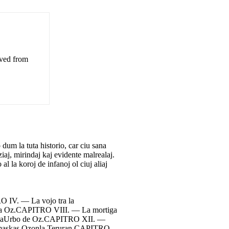
eved from
 dum la tuta historio, car ciu sana
iaj, mirindaj kaj evidente malrealaj.
l la koroj de infanoj ol ciuj aliaj
 IV. — La vojo tra la
da Oz.CAPITRO VIII. — La mortiga
daUrbo de Oz.CAPITRO XII. —
lmaskas Ozonla Teruran.CAPITRO