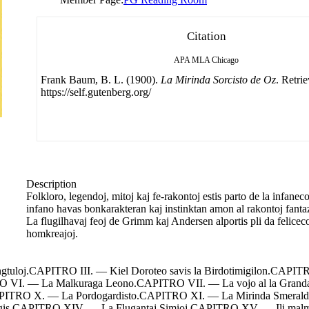
Citation
APA
MLA
Chicago
Frank Baum, B. L. (1900).
La Mirinda Sorcisto de Oz
. Retri
https://self.gutenberg.org/
Description
Folkloro, legendoj, mitoj kaj fe-rakontoj estis parto de la infaneco
infano havas bonkarakteran kaj instinktan amon al rakontoj fantaz
La flugilhavaj feoj de Grimm kaj Andersen alportis pli da feliceco a
homkreajoj.
uloj.CAPITRO III. — Kiel Doroteo savis la Birdotimigilon.CAPITRO
TRO VI. — La Malkuraga Leono.CAPITRO VII. — La vojo al la Gran
PITRO X. — La Pordogardisto.CAPITRO XI. — La Mirinda Smeral
kunigis.CAPITRO XIV. — La Flugantaj Simioj.CAPITRO XV. — Ili ma