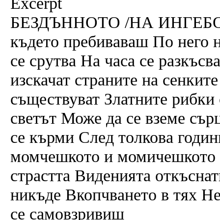
Excerpt
БЕЗДЪННОТО /НА ИНГЕБОР
където пребиваваш По него н
се срутва На часа се разкъсв
изскачат страните на сенките
съществуват Златните рибки 
светът Може да се вземе сърц
се кърми След толкова годин
момчешкото и момичешкото О
страстта Виденията откъснат
никъде Вкопчването в тях Не
се самовзривиш