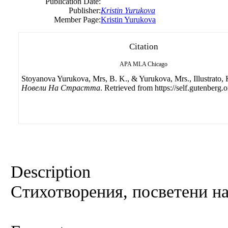
Publication Date:
Publisher:
Kristin Yurukova
Member Page:
Kristin Yurukova
Citation
APA
MLA
Chicago
Stoyanova Yurukova, Mrs, B. K., & Yurukova, Mrs., Illustrato, K
Новели На Страстта
. Retrieved from https://self.gutenberg.o
Description
Стихотворения, посветени на