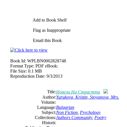
Add to Book Shelf
Flag as Inappropriate
Email this Book
Book Id:
WPLBN0002828748
Format Type:
PDF eBook:
File Size:
0.1 MB
Reproduction Date:
9/3/2013
Title:
Новели На Страстта
Author:
Yurukova, Kristin, Stoyanova, Mrs.
Volume:
Language:
Bulgarian
Subject:
Non Fiction
,
Psychology
Collections:
Authors Community
,
Poetry
Historic