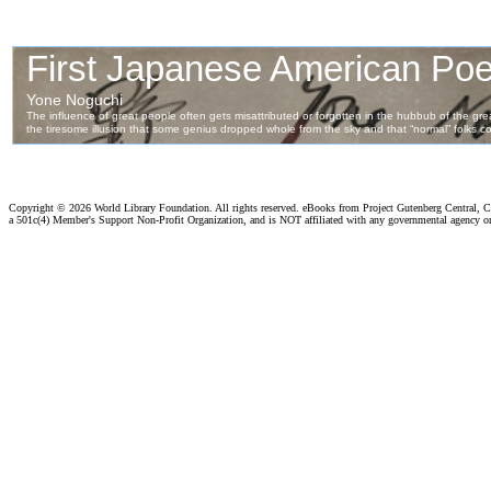
Copyright ©
2026 World Library Foundation. All rights reserved. eBooks from Project Gutenberg Central, Cl
a 501c(4) Member's Support Non-Profit Organization, and is NOT affiliated with any governmental agency o