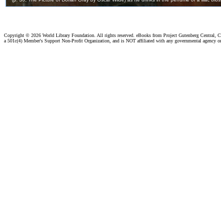
Copyright ©
2026 World Library Foundation. All rights reserved. eBooks from Project Gutenberg Central, Cl
a 501c(4) Member's Support Non-Profit Organization, and is NOT affiliated with any governmental agency o