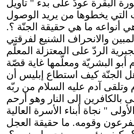
ة البقرة عودٌ على بدء " تأويل
 التي يخطوها من يريد الوصول
ي أنواعه ما هي حقيقة الجنّة ؟.
لمبين والانحراف الشنيع لفرقتي
جبرية الردّ على المعتزلة المعلّم
م أبو البشريّة ومعلّمها غاية قصّة
أهل الجنّة كيف استطاع إبليس أن
م وتلقى آدم عليه السلام من ربّه
ى بالكافرين إلى النار وهو أرحم
ولى " نجاة أبناء الأسرة العالية
ه لفرعون وقومه. ما حقيقة العجل