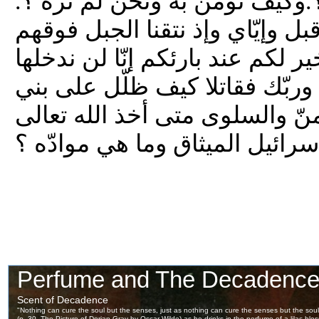
ا ؟.وكيف نؤمن به ونحن لم نره ؟.
 وإيّاي وإذ نتقنا الجبل فوقهم
ر لكم عند بارئكم إنّا لن ندخلها
ت وربّك فقاتلا كيف ظلّل على بني
نّ والسلوى متى أخذ الله تعالى
رائيل الميثاق وما هي موادّه ؟