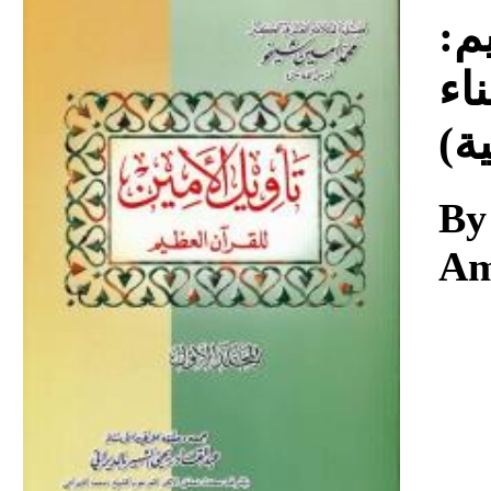
Download
م:
اء
ة)
By
Am