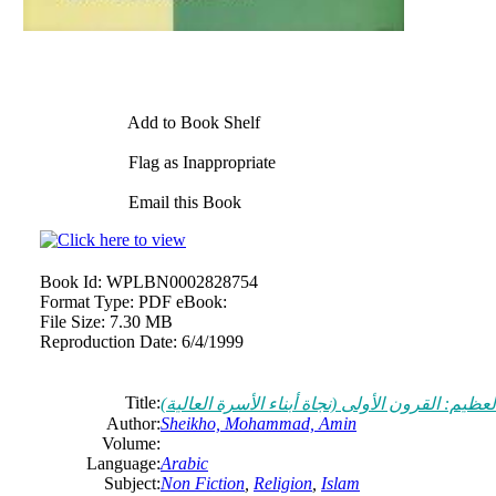
Add to Book Shelf
Flag as Inappropriate
Email this Book
Book Id:
WPLBN0002828754
Format Type:
PDF eBook:
File Size:
7.30 MB
Reproduction Date:
6/4/1999
Title:
لعظيم: القرون الأولى (نجاة أبناء الأسرة العالية)
Author:
Sheikho, Mohammad, Amin
Volume:
Language:
Arabic
Subject:
Non Fiction
,
Religion
,
Islam