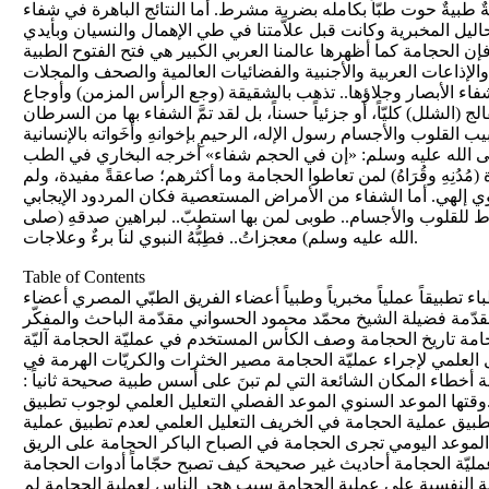
طبيةٌ حوت طبّاً بكامله بضربة مشرط. أما النتائج الباهرة في شفاء
تحاليل المخبرية وكانت قبل علاَّمتنا في طي الإهمال والنسيان وبأيدي
يجة فإن الحجامة كما أظهرها عالمنا العربي الكبير هي فتح الفتوح الطبية
لإذاعات العربية والأجنبية والفضائيات العالمية والصحف والمجلات
ها وشفاء الأبصار وجلاؤها.. تذهب بالشقيقة (وجع الرأس المزمن) وأوجاع
الشلل) كليّاً، أو جزئياً حسناً، بل لقد تمَّ الشفاء بها من السرطان
يب القلوب والأجسام رسول الإله، الرحيمِ بإخوانهِ وأخَواته بالإنسانية
ى الله عليه وسلم: «إن في الحجم شفاء» أخرجه البخاري في الطب
مُدُنِهِ وقُرَاهُ) لمن تعاطوا الحجامة وما أكثرهم؛ صاعقةً مفيدة، ولم
بوي إلهي. أما الشفاء من الأمراض المستعصية فكان المردود الإيجابي
 نشاط للقلوب والأجسام.. طوبى لمن بها استطبّ.. لبراهينِ صدقهِ (صلى
الله عليه وسلم) معجزاتُ.. فطِبُّهُ النبوي لنا برءٌ وعلاجات.
Table of Contents
 تطبيقاً عملياً مخبرياً وطبياً أعضاء الفريق الطبّي المصري أعضاء
دّمة فضيلة الشيخ محمّد محمود الحسواني مقدّمة الباحث والمفكّر
حجامة تاريخ الحجامة وصف الكأس المستخدم في عمليّة الحجامة آليّة
يل العلمي لإجراء عمليّة الحجامة مصير الخثرات والكريّات الهرمة في
ة أخطاء المكان الشائعة التي لم تبنَ على أسس طبية صحيحة ثانياً :
...وقتها الموعد السنوي الموعد الفصلي التعليل العلمي لوجوب تطبيق
تطبيق عملية الحجامة في الخريف التعليل العلمي لعدم تطبيق عملية
لموعد اليومي تجرى الحجامة في الصباح الباكر الحجامة على الريق
ليّة الحجامة أحاديث غير صحيحة كيف تصبح حجّاماً أدوات الحجامة
حية النفسية على عملية الحجامة سبب هجر الناس لعملية الحجامة لم