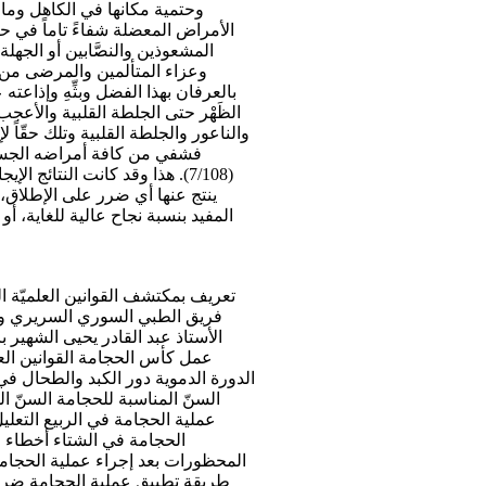
وحتمية مكانها في الكاهل وما 
الأمراض المعضلة شفاءً تاماً في حال
المشعوذين والنصَّابين أو الجهلة 
وعزاء المتألمين والمرضى من ع
بالعرفان بهذا الفضل وبثِّهِ وإذاعت
الظَهْر حتى الجلطة القلبية والأعجب
والناعور والجلطة القلبية وتلك حقّاً ل
فشفي من كافة أمراضه الجسمي
(7/108). هذا وقد كانت النتائ
ينتج عنها أي ضرر على الإطلاق، 
المفيد بنسبة نجاح عالية للغاية، أو
تعريف بمكتشف القوانين العلميّة ال
فريق الطبي السوري السريري وال
الأستاذ عبد القادر يحيى الشهير 
عمل كأس الحجامة القوانين العلم
الدورة الدموية دور الكبد والطحال في
السنّ المناسبة للحجامة السنّ ال
عملية الحجامة في الربيع التعل
الحجامة في الشتاء أخطاء ا
المحظورات بعد إجراء عملية الحجام
طريقة تطبيق عملية الحجامة ضرورة