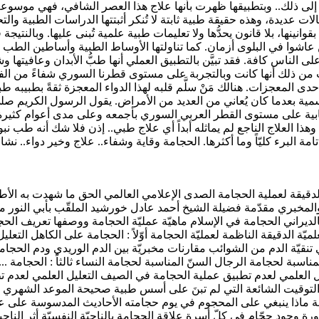
إلى ذلك.. وبتطبيقها ظهرت بأنها علاج هذا العصر الشافي، فهي موسوعةٌ 
ات عديدة، وهذه حقيقة طبية ثابتة لا تُنكر أثبتتها الدراسات الطبية وال
بقوانينها، بلا قانون يحدُّها ولا تعليمات طبية علمية تُبنى عليها. وبالنت
اشوا في البلوى أزمان. كما تناولتها الأوساط الطبية وأساطين الطب وا
ه على الناس كافة. فقد تبيَّن بالتطبيق العملي أنها طبُّ الأبدان وعافيت
 من ذلك أنها كانت وبالتجربة على مستوى قطرنا السوري شفاءً من الفالج (
إحدى المعجزات. هنالك مَنْ سلَّم قلبه لهذا الدواء المعجزة ثقةً بطبيبه طب
ة بعدما كان يُعاني من العديد من الأمراض. يقول الرسول الكريم صل
ج الإيجابية على مستوى القطر العربي السوري بأجمعه وعلى مدى أعوام كثيرة (
وهذا العلاج الناجع لم يماثله أبداً أي علاج طبي.. إذن فلا شك أنه طب ن
 تامة البرء كليّاً وما أكثرها. الحجامة وقاية وشفاء.. علاج وخير دواء..
دقيقة لعملية الحجامة الصدى الإعلامي العالمي الحق ما شهدت به الأطباء
مخبري مقدّمة فضيلة الشيخ أحمد عادل خورشيد الملقّب بأبي النور مق
بالديراني الحجامة في الإسلام ماهيّة عمليّة الحجامة ووصفها تعريف ال
يّة الدقيقة الناظمة لعمليّة الحجامة أوّلاً : الحجامة على الكاهل التعل
 تنقيّة الدم من الشوائب مقارنات مخبريّة بين الدم الوريدي ودم الحجام
مناسبة لحجامة الرجال السنّ المناسبة لحجامة النساء ثالثاً : الحجامة 
يل العلمي لعدم تطبيق عملية الحجامة في الصيف التعليل العلمي لعدم 
لتوقيت الشائعة التي لم تبنَ على أسس طبية صحيحة الموعد الشهري ا
ة ماذا ينبغي على المحجوم في يوم حجامته الأحاديث المدسوسة على عم
 وجود حجّام في كلّ أسرة علاقة الحجامة بالناحيّة النفسيّة أثر النا