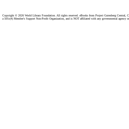
Copyright ©
2026 World Library Foundation. All rights reserved. eBooks from Project Gutenberg Central, Cl
a 501c(4) Member's Support Non-Profit Organization, and is NOT affiliated with any governmental agency o