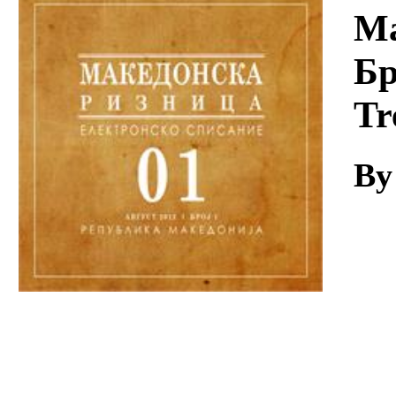
Download
Ма
Бр
Tr
By