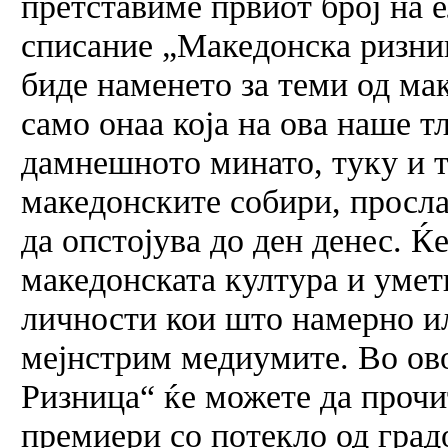
претставиме првиот број на 
списание „Македонска ризниц
биде наменето за теми од мак
само онаа која на ова наше т
дамнешното минато, туку и т
македонските собири, просл
да опстојува до ден денес. Ќ
македонската култура и уметн
личности кои што намерно ил
мејнстрим медиумите. Во ово
Ризница“ ќе можете да прочи
премиери со потекло од град