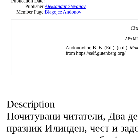
Publication Date:
Publisher:
Aleksandar Stevanov
Member Page:
Blagojce Andonov
Cit
APA
M
Andonovitor, B. B. (Ed.). (n.d.).
Мак
from https://self.gutenberg.org/
Description
Почитувани читатели, Два д
празник Илинден, чест и задо