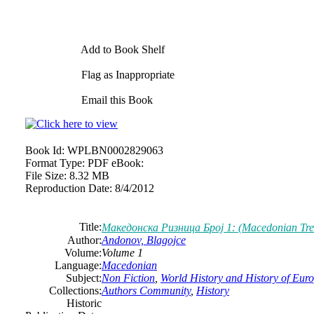
Add to Book Shelf
Flag as Inappropriate
Email this Book
Book Id:
WPLBN0002829063
Format Type:
PDF eBook:
File Size:
8.32 MB
Reproduction Date:
8/4/2012
Title:
Македонска Ризница Број 1: (Macedonian Trea
Author:
Andonov, Blagojce
Volume:
Volume 1
Language:
Macedonian
Subject:
Non Fiction
,
World History and History of Europ
Collections:
Authors Community
,
History
Historic