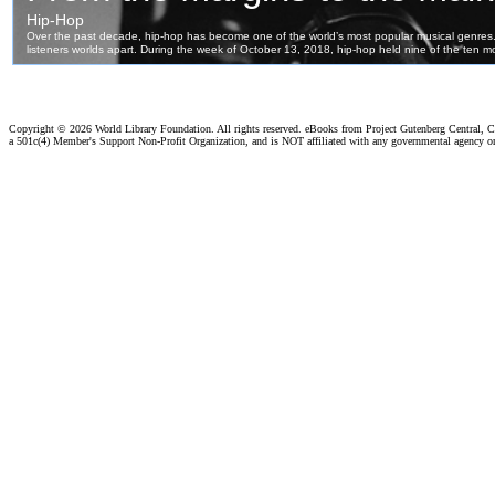
Copyright ©
2026 World Library Foundation. All rights reserved. eBooks from Project Gutenberg Central, Cl
a 501c(4) Member's Support Non-Profit Organization, and is NOT affiliated with any governmental agency o