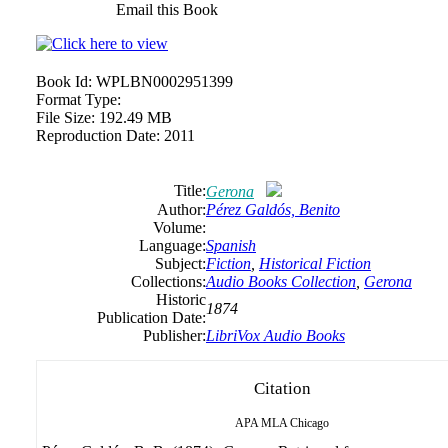
Email this Book
Book Id:
WPLBN0002951399
Format Type:
File Size:
192.49 MB
Reproduction Date:
2011
Title:
Gerona
Author:
Pérez Galdós, Benito
Volume:
Language:
Spanish
Subject:
Fiction
,
Historical Fiction
Collections:
Audio Books Collection
,
Gerona
Historic
1874
Publication Date:
Publisher:
LibriVox Audio Books
Citation
APA
MLA
Chicago