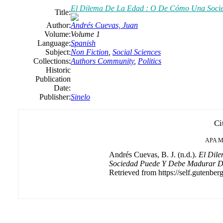
El Dilema De La Edad : O De Cómo Una Soci
Title:
Author:
Andrés Cuevas, Juan
Volume:
Volume 1
Language:
Spanish
Subject:
Non Fiction
,
Social Sciences
Collections:
Authors Community
,
Politics
Historic
Publication
Date:
Publisher:
Sinelo
Ci
APA
M
Andrés Cuevas, B. J. (n.d.).
El Dil
Sociedad Puede Y Debe Madurar D
Retrieved from https://self.gutenberg