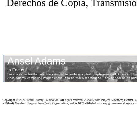
Derechos de Copia, Transmisión
Copyright ©
2026 World Library Foundation. All rights reserved. eBooks from Project Gutenberg Central, Cl
a 501c(4) Member's Support Non-Profit Organization, and is NOT affiliated with any governmental agency o