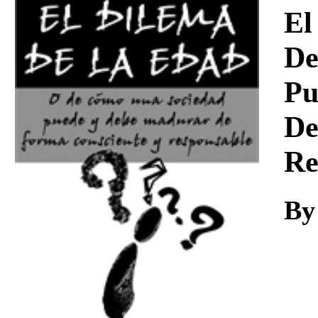
Download
El
De
Pu
De
Re
By