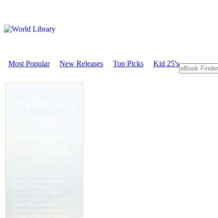
Most Popular
New Releases
Top Picks
Kid 25's