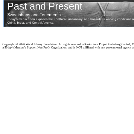
Copyright ©
2026 World Library Foundation. All rights reserved. eBooks from Project Gutenberg Central, Cl
a 501c(4) Member's Support Non-Profit Organization, and is NOT affiliated with any governmental agency o