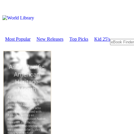
Most Popular
New Releases
Top Picks
Kid 25's