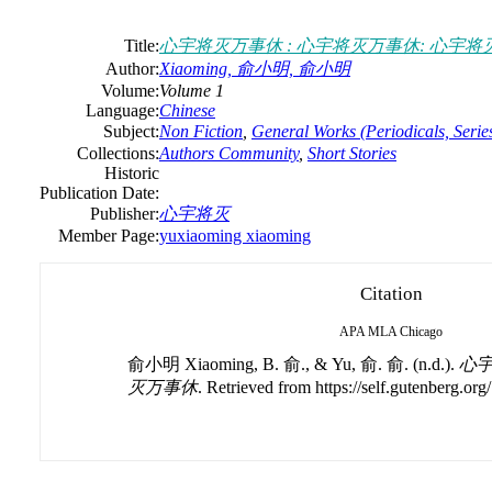
Title:
心宇将灭万事休 : 心宇将灭万事休: 心宇将
Author:
Xiaoming, 俞小明, 俞小明
Volume:
Volume 1
Language:
Chinese
Subject:
Non Fiction
,
General Works (Periodicals, Series
Collections:
Authors Community
,
Short Stories
Historic
Publication Date:
Publisher:
心宇将灭
Member Page:
yuxiaoming xiaoming
Citation
APA
MLA
Chicago
俞小明 Xiaoming, B. 俞., & Yu, 俞. 俞. (n.d.).
心宇
灭万事休
. Retrieved from https://self.gutenberg.org/