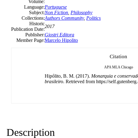
Volume:
Language:
Portuguese
Subject:
Non Fiction
,
Philosophy
Collections:
Authors Community
,
Politics
Historic
2017
Publication Date:
Publisher:
Giostri Editora
Member Page:
Marcelo Hipolito
Citation
APA
MLA
Chicago
Hipólito, B. M. (2017).
Monarquia e conservad
brasileiro
. Retrieved from https://self.gutenberg.
Description