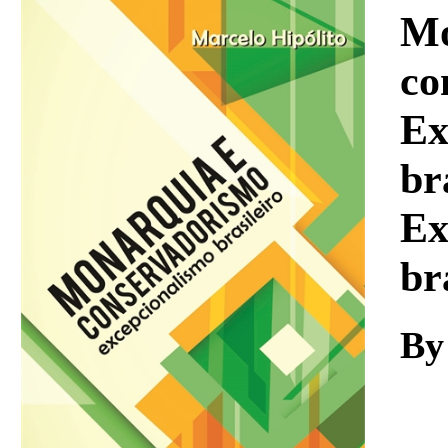
Download
Mo
co
Ex
br
Ex
br
By