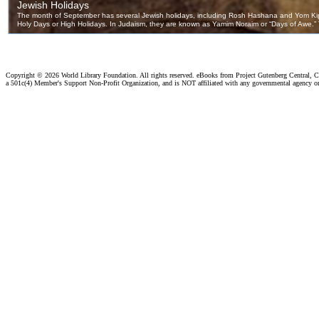
Copyright ©
2026 World Library Foundation. All rights reserved. eBooks from Project Gutenberg Central, Cl
a 501c(4) Member's Support Non-Profit Organization, and is NOT affiliated with any governmental agency o