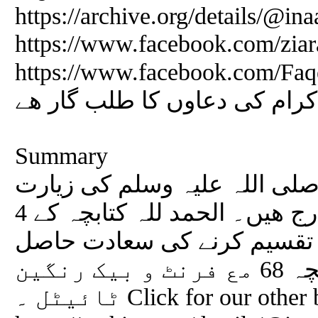
https://archive.org/details/@i
https://www.facebook.com/ziar
https://www.facebook.com/FaqeerEAulia 
کرام کی دعاوں کا طلب گار ھے
Summary
 صلی اللہ علیہ وسلم کی زیارت
مبارکہ کے لئے چند وظائف درج ھیں۔ الحمد للہ کتابچہ کے 4
یہ تقسیم کرنے کی سعادت حاصل
ھوئی ۔ تعداد صفحات کتابچہ 68 مع فرنٹ و بیک رنگین
ٹائیٹل ۔ Click for our other books: