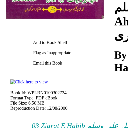
وسلم
Ah
Add to Book Shelf
By
Flag as Inappropriate
Email this Book
Ha
Book Id:
WPLBN0100302724
Format Type:
PDF eBook:
File Size:
6.50 MB
Reproduction Date:
12/08/2000
03 Ziarat E Habib صلی اللہ علیہ وسلم (Iftakhar Ahmad Hafiz Qadri -