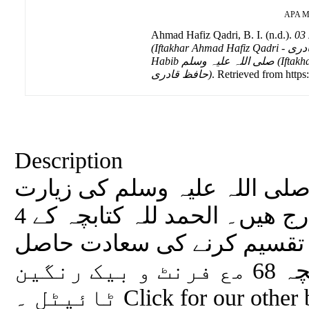
APA
M
Ahmad Hafiz Qadri, B. I. (n.d.).
03 Zia
(Iftakhar Ahmad Hafiz Qadri - افتخار احمد حافظ قادرى) : 03 Ziarat E
Habib صلی اللہ علیہ وسلم (Iftakhar Ahmad Hafiz Qadri - افتخار احمد
حافظ قادرى)
. Retrieved from https:
Description
 صلی اللہ علیہ وسلم کی زیارت
مبارکہ کے لئے چند وظائف درج ھیں۔ الحمد للہ کتابچہ کے 4
یہ تقسیم کرنے کی سعادت حاصل
ھوئی ۔ تعداد صفحات کتابچہ 68 مع فرنٹ و بیک رنگین
ٹائیٹل ۔ Click for our other books: