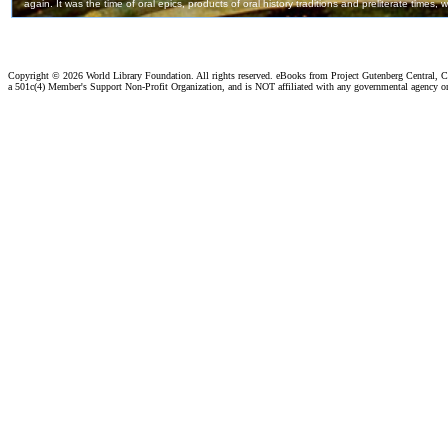
Copyright ©
2026 World Library Foundation. All rights reserved. eBooks from Project Gutenberg Central, Cl
a 501c(4) Member's Support Non-Profit Organization, and is NOT affiliated with any governmental agency o