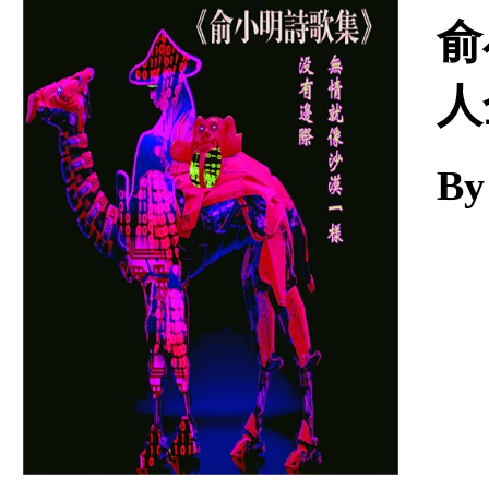
Download
俞
人
By