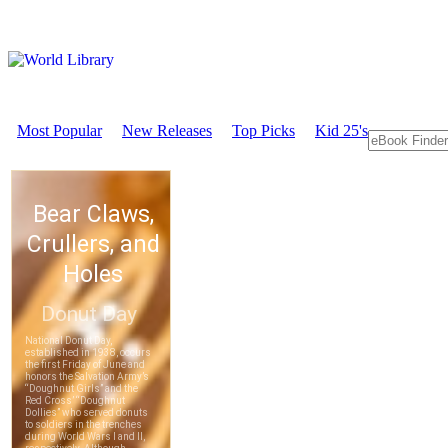
Most Popular
New Releases
Top Picks
Kid 25's