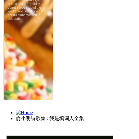
俞小明詩歌集 : 我是填词人全集