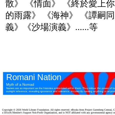
散》 《情面》 《終於愛上你
的雨露》 《海神》 《譚嗣
義》《沙場演義》......等
Copyright ©
2026 World Library Foundation. All rights reserved. eBooks from Project Gutenberg Central, Cl
a 501c(4) Member's Support Non-Profit Organization, and is NOT affiliated with any governmental agency o