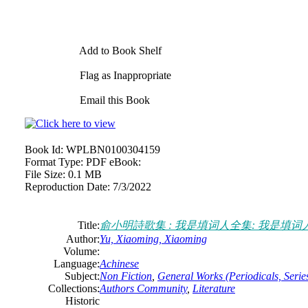
Add to Book Shelf
Flag as Inappropriate
Email this Book
Book Id:
WPLBN0100304159
Format Type:
PDF eBook:
File Size:
0.1 MB
Reproduction Date:
7/3/2022
Title:
俞小明詩歌集 : 我是填词人全集: 我是填词
Author:
Yu, Xiaoming, Xiaoming
Volume:
Language:
Achinese
Subject:
Non Fiction
,
General Works (Periodicals, Series
Collections:
Authors Community
,
Literature
Historic