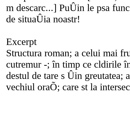
m descarc...] PuÛin le psa fun
de situaÛia noastr!
Excerpt
Structura roman; a celui mai fr
cutremur -; în timp ce cldirile 
destul de tare s Ûin greutatea; 
vechiul oraÕ; care st la interse