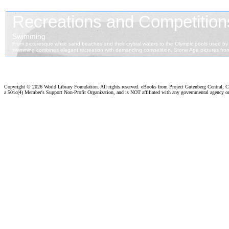
Copyright ©
2026 World Library Foundation. All rights reserved. eBooks from Project Gutenberg Central, Cl
a 501c(4) Member's Support Non-Profit Organization, and is NOT affiliated with any governmental agency o