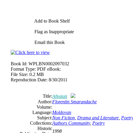
Add to Book Shelf
Flag as Inappropriate
Email this Book
Book Id:
WPLBN0002097032
Format Type:
PDF eBook:
File Size:
0.2 MB
Reproduction Date:
8/30/2011
Title:
Afinitati
Author:
Florentin Smarandache
Volume:
Language:
Moldovan
Subject:
Non Fiction
,
Drama and Literature
,
Poetr
Collections:
Authors Community
,
Poetry
Historic
1998