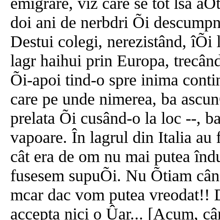
emigrare, viz care se tot lsa aÕ
doi ani de nerbdri Õi descumpn
Destui colegi, nerezistând, îÕi
lagr haihui prin Europa, trecând
Õi-apoi tind-o spre inima conti
care pe unde nimerea, ba ascunÕ
prelata Õi cusând-o la loc --, b
vapoare. În lagrul din Italia au
cât era de om nu mai putea îndur
fusesem supuÕi. Nu Õtiam când
mcar dac vom putea vreodat!! D
accepta nici o Ûar... [Acum, cân