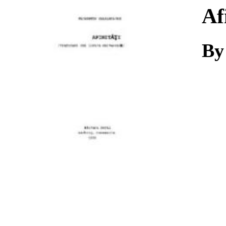
Download
Af
By