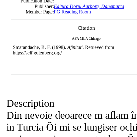
Publication Date:
Publisher:
Editura Dorul Aarborg, Danemarca
Member Page:
PG Reading Room
Citation
APA
MLA
Chicago
Smarandache, B. F. (1998).
Afinitati
. Retrieved from
https://self.gutenberg.org/
Description
Din nevoie deoarece m aflam înt
in Turcia Õi mi se lungiser och