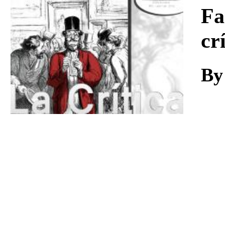
Download
Fa
cr
By