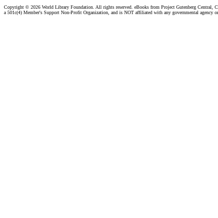
Copyright ©
2026 World Library Foundation. All rights reserved. eBooks from Project Gutenberg Central, Cl
a 501c(4) Member's Support Non-Profit Organization, and is NOT affiliated with any governmental agency o