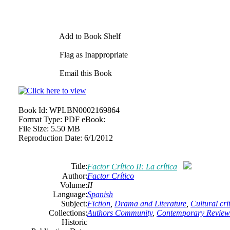
Add to Book Shelf
Flag as Inappropriate
Email this Book
Book Id:
WPLBN0002169864
Format Type:
PDF eBook:
File Size:
5.50 MB
Reproduction Date:
6/1/2012
Title:
Factor Crítico II: La crítica
Author:
Factor Crítico
Volume:
II
Language:
Spanish
Subject:
Fiction
,
Drama and Literature
,
Cultural cri
Collections:
Authors Community
,
Contemporary Review
Historic