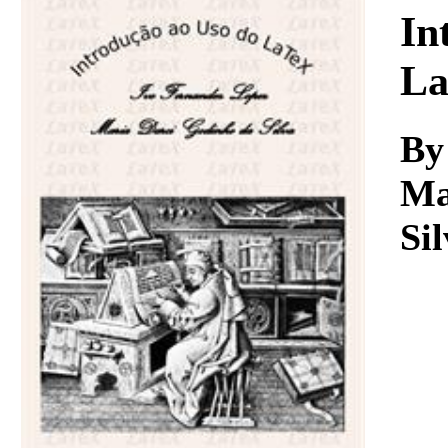
Download
In
La
By
Ma
Si