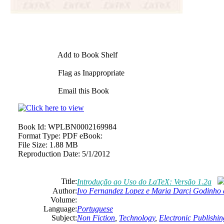
Add to Book Shelf
Flag as Inappropriate
Email this Book
Book Id:
WPLBN0002169984
Format Type:
PDF eBook:
File Size:
1.88 MB
Reproduction Date:
5/1/2012
Title:
Introdução ao Uso do LaTeX: Versão 1.2a
Author:
Ivo Fernandez Lopez e Maria Darci Godinho 
Volume:
Language:
Portuguese
Subject:
Non Fiction
,
Technology
,
Electronic Publishin