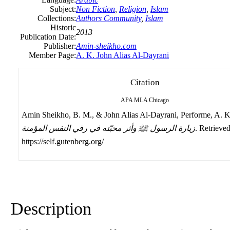
Subject:
Non Fiction
,
Religion
,
Islam
Collections:
Authors Community
,
Islam
Historic
2013
Publication Date:
Publisher:
Amin-sheikho.com
Member Page:
A. K. John Alias Al-Dayrani
Citation
APA
MLA
Chicago
Amin Sheikho, B. M., & John Alias Al-Dayrani, Performe, A. K
. Retrieve
زيارة الرسول ﷺ وأثر محبّته في رقي النفس المؤمنة
https://self.gutenberg.org/
Description