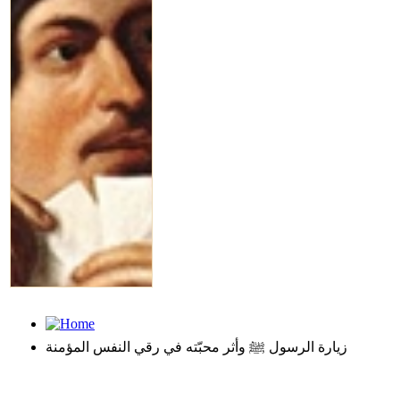
زيارة الرسول ﷺ وأثر محبّته في رقي النفس المؤمنة