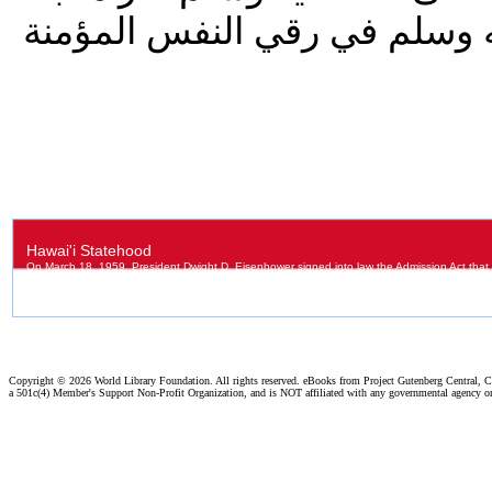
Copyright ©
2026 World Library Foundation. All rights reserved. eBooks from Project Gutenberg Central, Cl
a 501c(4) Member's Support Non-Profit Organization, and is NOT affiliated with any governmental agency o