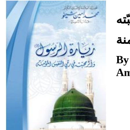
Download
ته
نة
By
Am