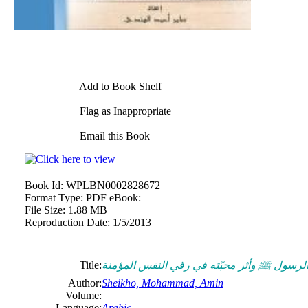
Add to Book Shelf
Flag as Inappropriate
Email this Book
Book Id:
WPLBN0002828672
Format Type:
PDF eBook:
File Size:
1.88 MB
Reproduction Date:
1/5/2013
الرسول ﷺ وأثر محبّته في رقي النفس المؤمنة
Title:
Author:
Sheikho, Mohammad, Amin
Volume:
Language:
Arabic