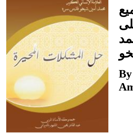
Download
يع
لى
مد
خو
By
Am