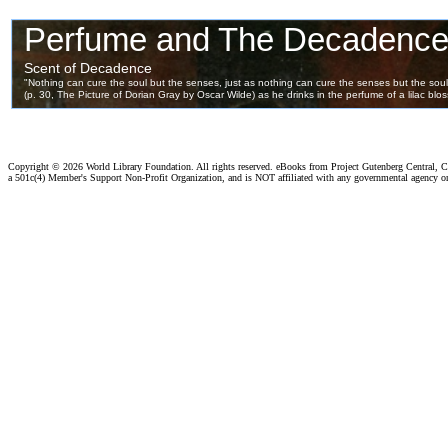
Copyright ©
2026 World Library Foundation. All rights reserved. eBooks from Project Gutenberg Central, Cl
a 501c(4) Member's Support Non-Profit Organization, and is NOT affiliated with any governmental agency o