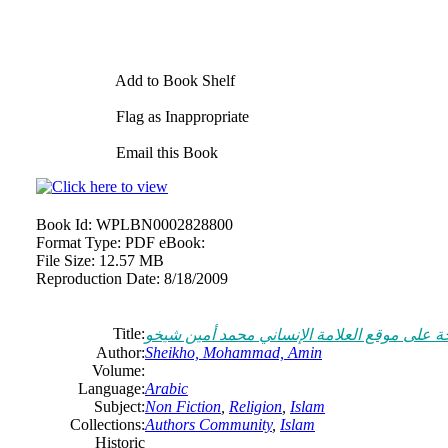
Add to Book Shelf
Flag as Inappropriate
Email this Book
Book Id:
WPLBN0002828800
Format Type:
PDF eBook:
File Size:
12.57 MB
Reproduction Date:
8/18/2009
Title:
ة على موقع العلامة الإنساني محمد أمين شيخو
Author:
Sheikho, Mohammad, Amin
Volume:
Language:
Arabic
Subject:
Non Fiction
,
Religion
,
Islam
Collections:
Authors Community
,
Islam
Historic