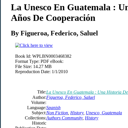
La Unesco En Guatemala : Un
Años De Cooperación
By Figueroa, Federico, Saluel
Book Id:
WPLBN0003468382
Format Type:
PDF eBook:
File Size:
14.27 MB
Reproduction Date:
1/1/2010
Title:
La Unesco En Guatemala : Una Historia D
Author:
Figueroa, Federico, Saluel
Volume:
Language:
Spanish
Subject:
Non Fiction
,
History
,
Unesco, Guatemala
Collections:
Authors Community
,
History
Historic