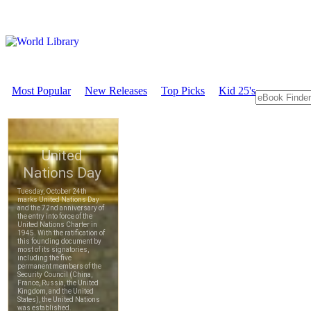
Most Popular
New Releases
Top Picks
Kid 25's