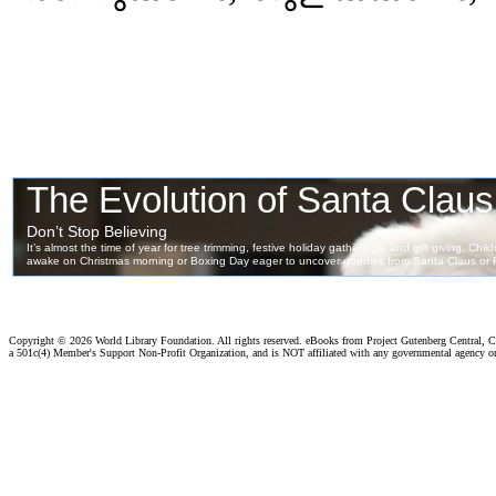
Copyright ©
2026 World Library Foundation. All rights reserved. eBooks from Project Gutenberg Central, Cl
a 501c(4) Member's Support Non-Profit Organization, and is NOT affiliated with any governmental agency o