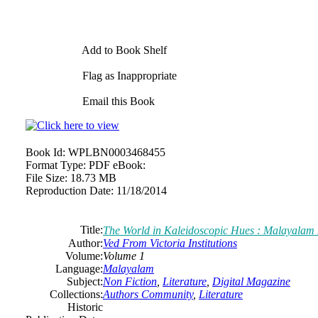
Add to Book Shelf
Flag as Inappropriate
Email this Book
Book Id:
WPLBN0003468455
Format Type:
PDF eBook:
File Size:
18.73 MB
Reproduction Date:
11/18/2014
Title:
The World in Kaleidoscopic Hues : Malayalam 
Author:
Ved From Victoria Institutions
Volume:
Volume 1
Language:
Malayalam
Subject:
Non Fiction
,
Literature
,
Digital Magazine
Collections:
Authors Community
,
Literature
Historic