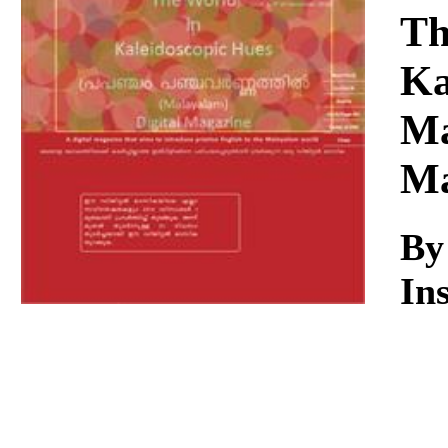
Download
Th
Ka
Ma
Ma
By
Ins