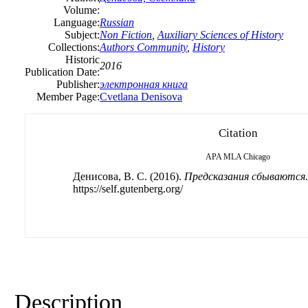
Volume:
Language:
Russian
Subject:
Non Fiction
,
Auxiliary Sciences of History
Collections:
Authors Community
,
History
Historic
2016
Publication Date:
Publisher:
электронная книга
Member Page:
Cvetlana Denisova
Citation
APA
MLA
Chicago
Денисова, B. С. (2016).
Предсказания сбываются
https://self.gutenberg.org/
Description