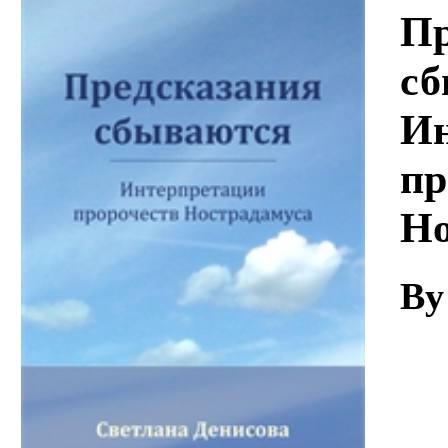
Download
Пр
сб
Ин
пр
Но
By