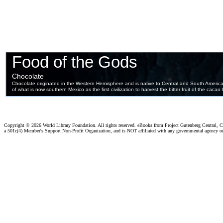
Copyright ©
2026 World Library Foundation. All rights reserved. eBooks from Project Gutenberg Central, Cl
a 501c(4) Member's Support Non-Profit Organization, and is NOT affiliated with any governmental agency o