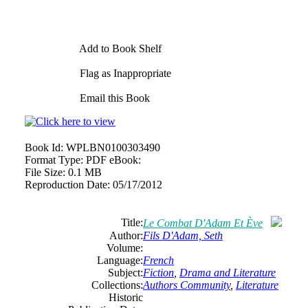
Add to Book Shelf
Flag as Inappropriate
Email this Book
Book Id:
WPLBN0100303490
Format Type:
PDF eBook:
File Size:
0.1 MB
Reproduction Date:
05/17/2012
Title:
Le Combat D'Adam Et Ève
Author:
Fils D'Adam, Seth
Volume:
Language:
French
Subject:
Fiction
,
Drama and Literature
Collections:
Authors Community
,
Literature
Historic