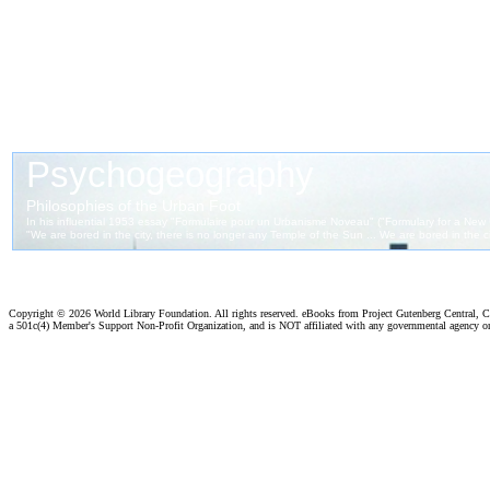
Copyright ©
2026 World Library Foundation. All rights reserved. eBooks from Project Gutenberg Central, Cl
a 501c(4) Member's Support Non-Profit Organization, and is NOT affiliated with any governmental agency o