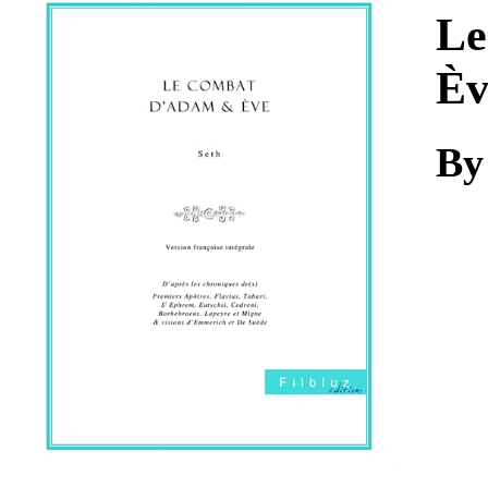
Download
Le
Èv
By