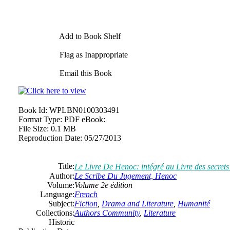
Add to Book Shelf
Flag as Inappropriate
Email this Book
Book Id:
WPLBN0100303491
Format Type:
PDF eBook:
File Size:
0.1 MB
Reproduction Date:
05/27/2013
Title:
Le Livre De Henoc: intégré au Livre des secret
Author:
Le Scribe Du Jugement, Henoc
Volume:
Volume 2e édition
Language:
French
Subject:
Fiction
,
Drama and Literature
,
Humanité
Collections:
Authors Community
,
Literature
Historic