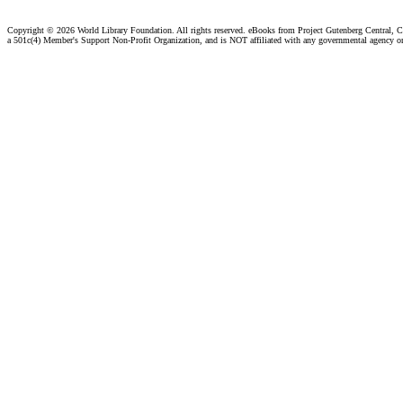
Copyright ©
2026 World Library Foundation. All rights reserved. eBooks from Project Gutenberg Central, Cl
a 501c(4) Member's Support Non-Profit Organization, and is NOT affiliated with any governmental agency o