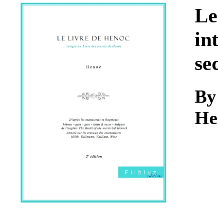
Download
Le
in
se
By
He