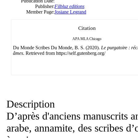
Publication Date:
Publisher:
Filbluz editions
Member Page:
Josiane Legrand
Citation
APA
MLA
Chicago
Du Monde Scribes Du Monde, B. S. (2020).
Le purgatoire : réc
âmes
. Retrieved from https://self.gutenberg.org/
Description
D’après d'anciens manuscrits ang
arabe, annamite, des scribes d’