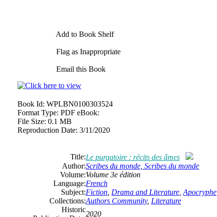
Add to Book Shelf
Flag as Inappropriate
Email this Book
Book Id:
WPLBN0100303524
Format Type:
PDF eBook:
File Size:
0.1 MB
Reproduction Date:
3/11/2020
Title:
Le purgatoire : récits des âmes
Author:
Scribes du monde, Scribes du monde
Volume:
Volume 3e édition
Language:
French
Subject:
Fiction
,
Drama and Literature
,
Apocryphe
Collections:
Authors Community
,
Literature
Historic
2020