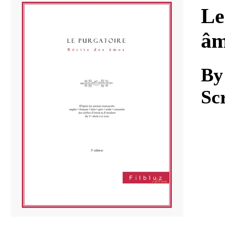
Download
Le
âm
By
Sc