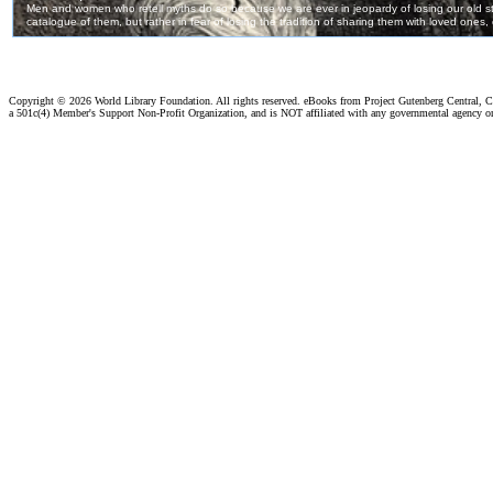
Copyright ©
2026 World Library Foundation. All rights reserved. eBooks from Project Gutenberg Central, Cl
a 501c(4) Member's Support Non-Profit Organization, and is NOT affiliated with any governmental agency o